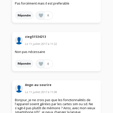
Pas forcément mais il est preferable
0
Répondre
zieg51534213
Le
11 juillet 2017
à
11:22
Non pas nécessaire
0
Répondre
Ange-au-sourire
Le
11 juillet 2017
à
11:08
Bonjour, je ne crois pas que les fonctionnalités de
l'appareil soient gérées par les cartes sim ou sd. Ne
s'agit-il pas plutôt de mémoire ? Ainsi, avec mon vieux
smartphone HTC, je peux changer la langue