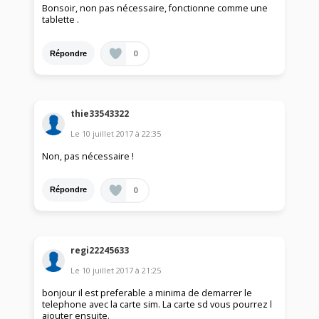
Bonsoir, non pas nécessaire, fonctionne comme une
tablette .
0
Répondre
thie33543322
Le
10 juillet 2017
à
22:35
Non, pas nécessaire !
0
Répondre
regi22245633
Le
10 juillet 2017
à
21:25
bonjour il est preferable a minima de demarrer le
telephone avec la carte sim. La carte sd vous pourrez l
ajouter ensuite.