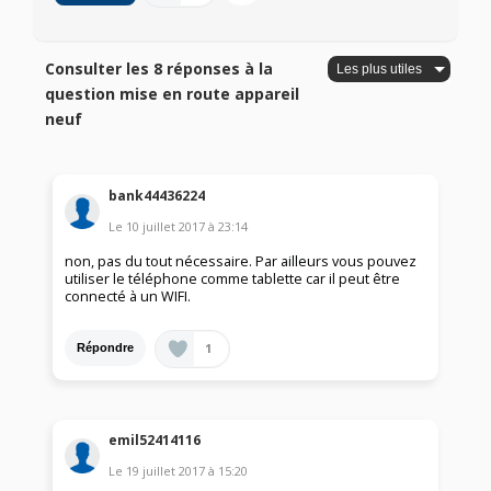
Consulter les 8 réponses à la
question mise en route appareil
neuf
bank44436224
Le
10 juillet 2017
à
23:14
non, pas du tout nécessaire. Par ailleurs vous pouvez
utiliser le téléphone comme tablette car il peut être
connecté à un WIFI.
1
Répondre
emil52414116
Le
19 juillet 2017
à
15:20