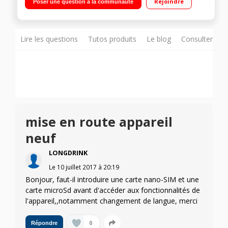
Rejoindre
Poser une question à la communauté
core 1,6 GHz - 16 Go de mémoire interne Appareil photo 13
mégapixels - Mode vidéo Full HD 1080p
Lire les questions
Tutos produits
Le blog
Consulter sur
mise en route appareil
neuf
LONGDRINK
Le
10 juillet 2017
à
20:19
Bonjour, faut-il introduire une carte nano-SIM et une
carte microSd avant d'accéder aux fonctionnalités de
l'appareil,,notamment changement de langue, merci
0
Répondre