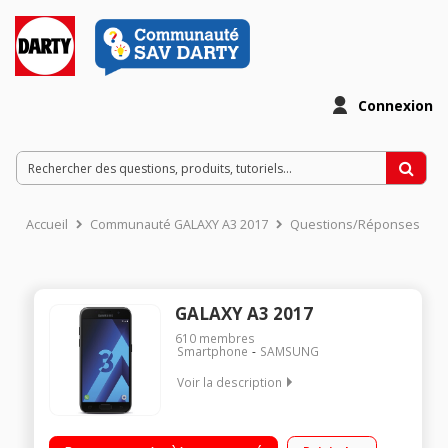
Connexion
Accueil
Communauté GALAXY A3 2017
Questions/Réponses
GALAXY A3 2017
610
membres
Smartphone
SAMSUNG
Voir la description
Android 6.0 version Marshmallow - Réseau 4G Écran HD
11,9cm (4.7'') - Résolution 1280x720 pixels Processeur Octo