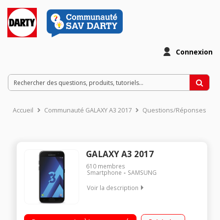
Connexion
Accueil
Communauté GALAXY A3 2017
Questions/Réponses
GALAXY A3 2017
610
membres
Smartphone
SAMSUNG
Voir la description
Android 6.0 version Marshmallow - Réseau 4G Écran HD
11,9cm (4.7'') - Résolution 1280x720 pixels Processeur Octo