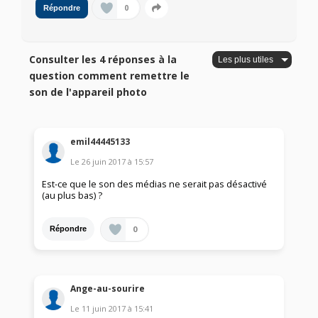
0
Répondre
Consulter les 4 réponses à la
question comment remettre le
son de l'appareil photo
emil44445133
Le
26 juin 2017
à
15:57
Est-ce que le son des médias ne serait pas désactivé
(au plus bas) ?
0
Répondre
Ange-au-sourire
Le
11 juin 2017
à
15:41