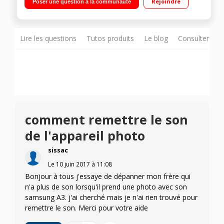
Rejoindre
Poser une question à la communauté
core 1,6 GHz - 16 Go de mémoire interne Appareil photo 13
mégapixels - Mode vidéo Full HD 1080p
Lire les questions
Tutos produits
Le blog
Consulter sur
comment remettre le son
de l'appareil photo
sissac
Le
10 juin 2017
à
11:08
Bonjour à tous j'essaye de dépanner mon frère qui
n'a plus de son lorsqu'il prend une photo avec son
samsung A3. j'ai cherché mais je n'ai rien trouvé pour
remettre le son. Merci pour votre aide