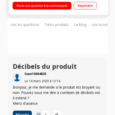
36dB Réfrigérateur à Froid ventilé 196L Congélateur 74L
Rejoindre
Poser une question à la communauté
Fixation de l'habillage sur glissières
Lire les questions
Tutos produits
Le blog
Lire la notice
Décibels du produit
loan15604825
Le
14 mars 2020
à
12:14
Bonjour, je me demande si le produit ets bruyant ou
non. Pouvez vous me dire à combien de décibels est
il estimé ?
Merci d'avance
0
Répondre