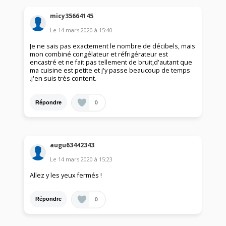
micy35664145
Le
14 mars 2020
à
15:40
Je ne sais pas exactement le nombre de décibels, mais
mon combiné congélateur et réfrigérateur est
encastré et ne fait pas tellement de bruit,d'autant que
ma cuisine est petite et j'y passe beaucoup de temps
.j'en suis très content.
0
Répondre
augu63442343
Le
14 mars 2020
à
15:23
Allez y les yeux fermés !
0
Répondre