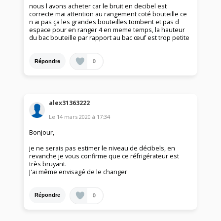
nous l avons acheter car le bruit en decibel est
correcte mai attention au rangement coté bouteille ce
n ai pas ça les grandes bouteilles tombent et pas d
espace pour en ranger 4 en meme temps, la hauteur
du bac bouteille par rapport au bac œuf est trop petite
0
Répondre
alex31363222
Le
14 mars 2020
à
17:34
Bonjour,
je ne serais pas estimer le niveau de décibels, en
revanche je vous confirme que ce réfrigérateur est
très bruyant.
J'ai même envisagé de le changer
0
Répondre