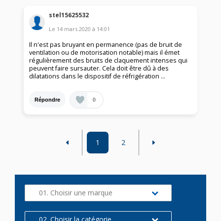
stel15625532
Le
14 mars 2020
à
14:01
Il n'est pas bruyant en permanence (pas de bruit de
ventilation ou de motorisation notable) mais il émet
régulièrement des bruits de claquement intenses qui
peuvent faire sursauter. Cela doit être dû à des
dilatations dans le dispositif de réfrigération ...
0
Répondre
1
2
01. Choisir une marque
02. Choisir la catégorie