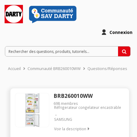
Connexion
Accueil
Communauté BRB260010WW
Questions/Réponses
BRB260010WW
698
membres
Réfrigerateur congelateur encastrable
SAMSUNG
Voir la description
Encastrable - Volume 270L - 177.5x54.0x55.0 cm - Classe G -