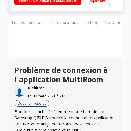
Rejoindre
Poser une question à la communauté
Atmos et DTS:X); Son puissant et en harmonie parfaite avec
votre TV QLED grâce à la synchronisation des haut-parleurs
de votre TV Samsung QLED et de votre barre de son (
technologie Q-Symphony). Barre de son intelligente qui
optimise les réglages sonores en fonction de la taille et de la
Lire les questions
Tutos produits
Le blog
Lire la notice
disposition de la pièce (via TV QLED, techonologie Space Fit
Sound) Bluetooth, Wifi
Problème de connexion à
l'application MultiRoom
Richboss
Le
30 mars 2021
à
21:56
Question résolue
Bonjour j'ai acheté récemment une bare de son
Samsung Q70T j'aimerais la connecter à l'application
MultiRoom mais je ne retrouve pas l'enceinte.
Quelqu'un a déjà essayé et réussi ?