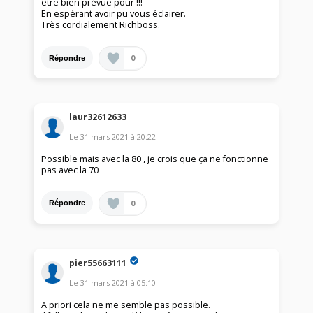
être bien prévue pour !!!
En espérant avoir pu vous éclairer.
Très cordialement Richboss.
0
Répondre
laur32612633
Le
31 mars 2021
à
20:22
Possible mais avec la 80 , je crois que ça ne fonctionne
pas avec la 70
0
Répondre
pier55663111
Le
31 mars 2021
à
05:10
A priori cela ne me semble pas possible.