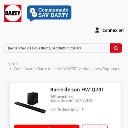
Connexion
Accueil
Communauté Barre de son HW-Q70T
Questions/Réponses
Barre de son HW-Q70T
269
membres
Barre de son
SAMSUNG
Voir la description
Barre de son 3.1.2 - caisson de basse inclus ultra puissant
sans fil (330W) Immersion sonore incroyable / Son 3D ( Dolby