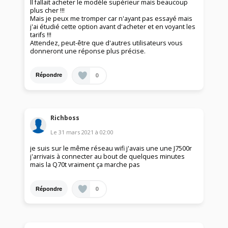
Il fallait acheter le modèle supérieur mais beaucoup
plus cher !!!
Mais je peux me tromper car n'ayant pas essayé mais
j'ai étudié cette option avant d'acheter et en voyant les
tarifs !!!
Attendez, peut-être que d'autres utilisateurs vous
donneront une réponse plus précise.
0
Répondre
Richboss
Le
31 mars 2021
à
02:00
je suis sur le même réseau wifi j'avais une une J7500r
j'arrivais à connecter au bout de quelques minutes
mais la Q70t vraiment ça marche pas
0
Répondre