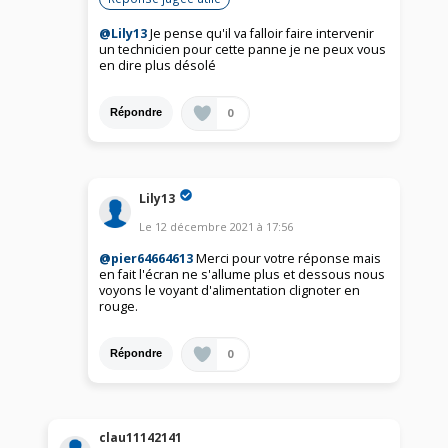
@Lily13
Je pense qu'il va falloir faire intervenir
un technicien pour cette panne je ne peux vous
en dire plus désolé
0
Répondre
Lily13
Le
12 décembre 2021
à
17:56
@pier64664613
Merci pour votre réponse mais
en fait l'écran ne s'allume plus et dessous nous
voyons le voyant d'alimentation clignoter en
rouge.
0
Répondre
clau11142141