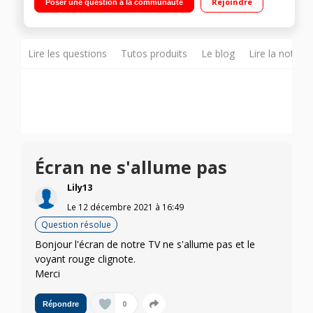
Rejoindre
Poser une question à la communauté
Design"
Lire les questions
Tutos produits
Le blog
Lire la notice
Écran ne s'allume pas
Lily13
Le
12 décembre 2021
à
16:49
Question résolue
Bonjour l'écran de notre TV ne s'allume pas et le
voyant rouge clignote.
Merci
0
Répondre