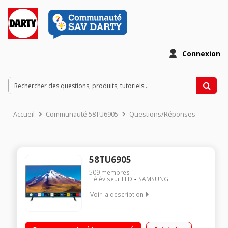
Connexion
Accueil
Communauté 58TU6905
Questions/Réponses
58TU6905
509
membres
Téléviseur LED
SAMSUNG
Voir la description
"Ecran de 146 cm (58"") - 4K UHD Crystal Processor 4K Smart
TV - Assistant Google Contrôlez votre maison connecté - Slim