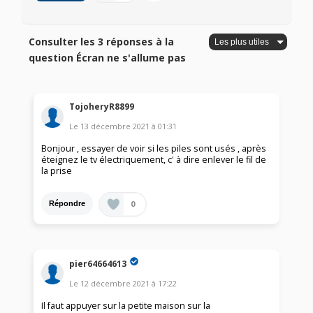
Consulter les 3 réponses à la
question Écran ne s'allume pas
TojoheryR8899
Le
13 décembre 2021
à
01:31
Bonjour , essayer de voir si les piles sont usés , après
éteignez le tv électriquement, c' à dire enlever le fil de
la prise
0
Répondre
pier64664613
Le
12 décembre 2021
à
17:22
Il faut appuyer sur la petite maison sur la