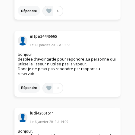
4
Répondre
mtpa34446665
Le
12 janvier 2019
à
19:55
bonjour
desolee d'avoir tarde pour repondre .La personne qui
utilise le lisseur n utilise pas la vapeur.
Donc je ne peux pas repondre par rapport au
reservoir
0
Répondre
ludi42651511
Le
6 janvier 2019
à
14:09
Bonjour,