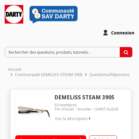
Connexion
Accueil
Communauté DEMELISS STEAM 3905
Questions/Réponses
DEMELISS STEAM 3905
50
membres
Fer à lisser - boucler
SAINT ALGUE
Voir la description
Brosse lissante vapeur - Pour cheveux mi-longs et longs 92
picots chauffants - 4 diffuseurs de vapeur Température