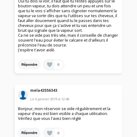
Oui tu dois la voir, il faut que tu restes appuyés sur le
bouton vapeur, tu dois attendre un peu et une fois
que tu le vois s'afficher sans clignoter normalement la
vapeur va sortir dès que tu l'utilises sur tes cheveux, il
faut aller doucement quand tu le passes dans tes
cheveux pour que ça s'active et tu vas entendre un
bruit qui signale que la vapeur sort.
Ca ne se vide pas très vite, mais il conseille de changer
souvent l'eau pour éviter le calcaire et d'ailleurs il
préconise l'eau de source.
J'espère t'avoir aidé.
0
Répondre
mela42556343
Le
6 janvier 2019
à
12:48
Bonjour, mon réservoir se vide régulièrement et la
vapeur d'eau est bien visible a chaque utilisation.
Vérifiez que vous l'avez bien réglé
0
Répondre