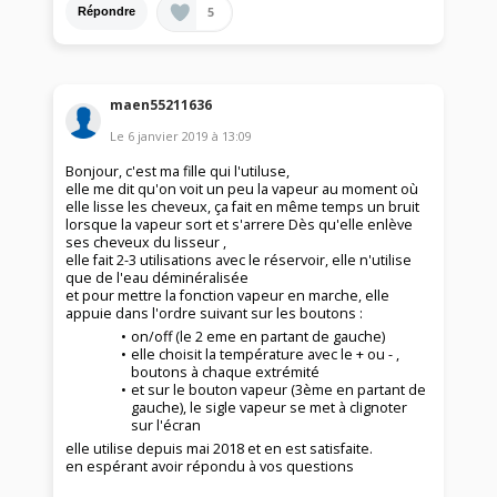
5
Répondre
maen55211636
Le
6 janvier 2019
à
13:09
Bonjour, c'est ma fille qui l'utiluse,
elle me dit qu'on voit un peu la vapeur au moment où
elle lisse les cheveux, ça fait en même temps un bruit
lorsque la vapeur sort et s'arrere Dès qu'elle enlève
ses cheveux du lisseur ,
elle fait 2-3 utilisations avec le réservoir, elle n'utilise
que de l'eau déminéralisée
et pour mettre la fonction vapeur en marche, elle
appuie dans l'ordre suivant sur les boutons :
on/off (le 2 eme en partant de gauche)
elle choisit la température avec le + ou - ,
boutons à chaque extrémité
et sur le bouton vapeur (3ème en partant de
gauche), le sigle vapeur se met à clignoter
sur l'écran
elle utilise depuis mai 2018 et en est satisfaite.
en espérant avoir répondu à vos questions