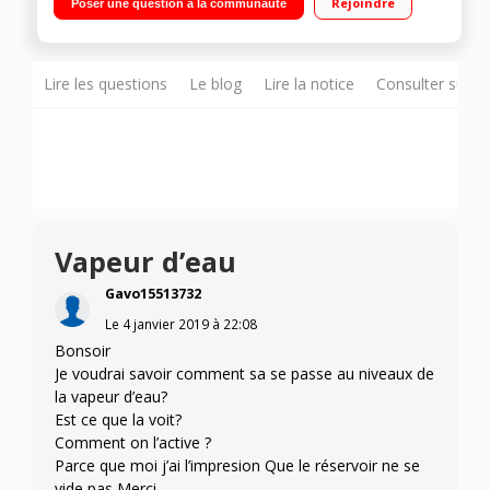
Rejoindre
Poser une question à la communauté
réglable de 150° à 230°C Revêtement céramique - Ecran LCD
Lire les questions
Le blog
Lire la notice
Consulter sur d
Vapeur d’eau
Gavo15513732
Le
4 janvier 2019
à
22:08
Bonsoir
Je voudrai savoir comment sa se passe au niveaux de
la vapeur d’eau?
Est ce que la voit?
Comment on l’active ?
Parce que moi j’ai l’impresion Que le réservoir ne se
vide pas Merci