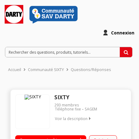
Connexion
Accueil
Communauté SIXTY
Questions/Réponses
SIXTY
293
membres
Téléphone fixe
SAGEM
Voir la description
Solo Avec répondeur Avec mains libres Ecran alphanumérique