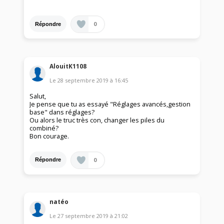
0
Répondre
AlouitK1108
Le
28 septembre 2019
à
16:45
Salut,
Je pense que tu as essayé "Réglages avancés,gestion
base" dans réglages?
Ou alors le truc très con, changer les piles du
combiné?
Bon courage.
0
Répondre
natéo
Le
27 septembre 2019
à
21:02