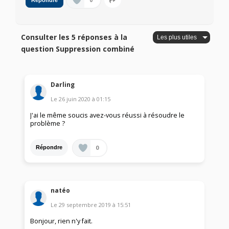
0
Répondre
Consulter les 5 réponses à la
question Suppression combiné
Darling
Le
26 juin 2020
à
01:15
J'ai le même soucis avez-vous réussi à résoudre le
problème ?
0
Répondre
natéo
Le
29 septembre 2019
à
15:51
Bonjour, rien n'y fait.