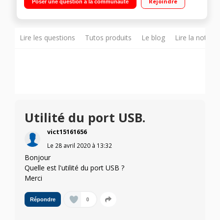
Rejoindre
Poser une question à la communauté
Lire les questions
Tutos produits
Le blog
Lire la notice
Utilité du port USB.
vict15161656
Le
28 avril 2020
à
13:32
Bonjour
Quelle est l'utilité du port USB ?
Merci
0
Répondre