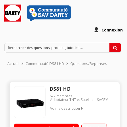
Connexion
Accueil
Communauté DS81 HD
Questions/Réponses
DS81 HD
622
membres
Adaptateur TNT et Satellite
SAGEM
Voir la description
Récepteur TNT HD TNTSAT Canal Ready Lecteur de carte et
port USB en façade Prises : 1 HDMI, 1 péritel