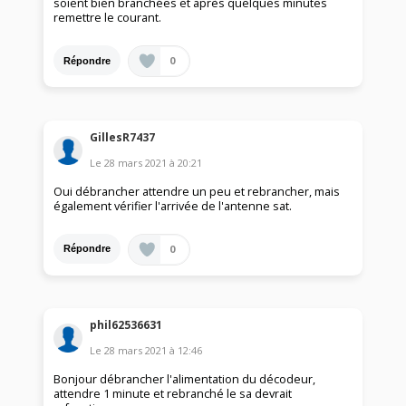
soient bien branchées et après quelques minutes
remettre le courant.
0
Répondre
GillesR7437
Le
28 mars 2021
à
20:21
Oui débrancher attendre un peu et rebrancher, mais
également vérifier l'arrivée de l'antenne sat.
0
Répondre
phil62536631
Le
28 mars 2021
à
12:46
Bonjour débrancher l'alimentation du décodeur,
attendre 1 minute et rebranché le sa devrait