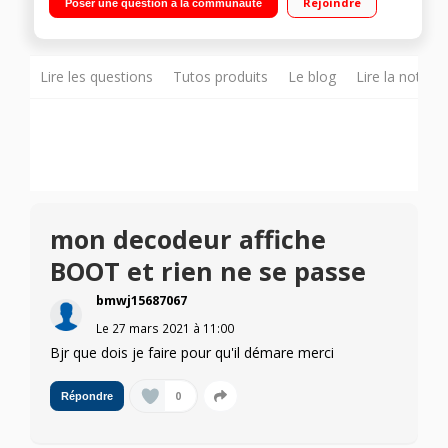
Rejoindre
Poser une question à la communauté
Lire les questions
Tutos produits
Le blog
Lire la notice
mon decodeur affiche
BOOT et rien ne se passe
bmwj15687067
Le
27 mars 2021
à
11:00
Bjr que dois je faire pour qu'il démare merci
0
Répondre