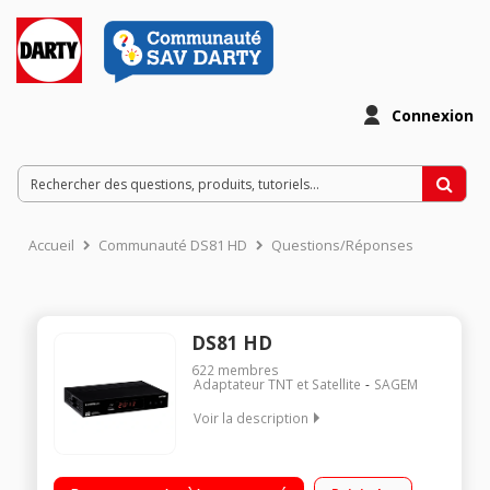
Connexion
Accueil
Communauté DS81 HD
Questions/Réponses
DS81 HD
622
membres
Adaptateur TNT et Satellite
SAGEM
Voir la description
Récepteur TNT HD TNTSAT Canal Ready Lecteur de carte et
port USB en façade Prises : 1 HDMI, 1 péritel