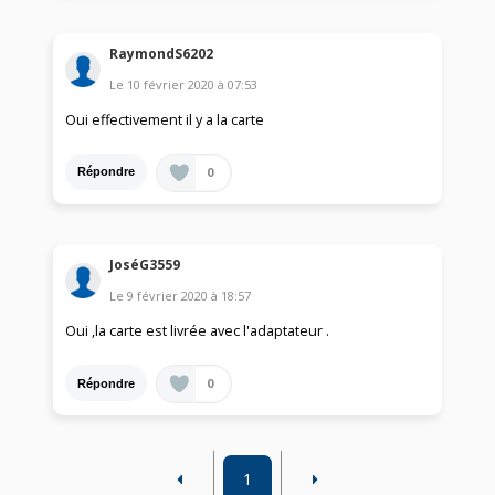
RaymondS6202
Le
10 février 2020
à
07:53
Oui effectivement il y a la carte
0
Répondre
JoséG3559
Le
9 février 2020
à
18:57
Oui ,la carte est livrée avec l'adaptateur .
0
Répondre
1