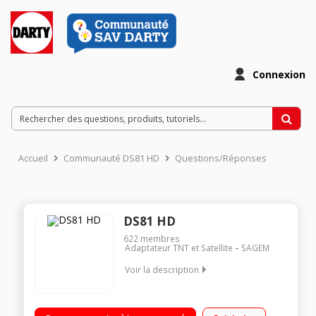
Connexion
Accueil
Communauté DS81 HD
Questions/Réponses
DS81 HD
622
membres
Adaptateur TNT et Satellite
SAGEM
Voir la description
Récepteur TNT HD TNTSAT Canal Ready Lecteur de carte et
port USB en façade Prises : 1 HDMI, 1 péritel