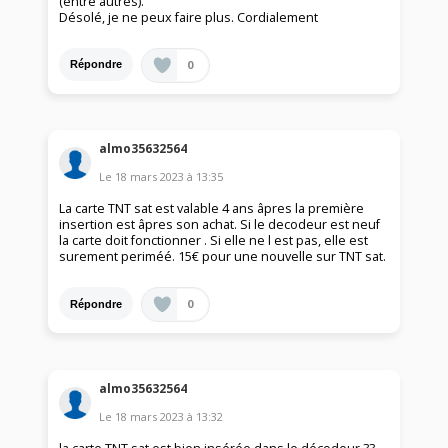
(entre autres).
Désolé, je ne peux faire plus. Cordialement
0
Répondre
almo35632564
Le
18 mars 2023
à
13:35
La carte TNT sat est valable 4 ans âpres la première
insertion est âpres son achat. Si le decodeur est neuf
la carte doit fonctionner . Si elle ne l est pas, elle est
surement periméé. 15€ pour une nouvelle sur TNT sat.
0
Répondre
almo35632564
Le
18 mars 2023
à
13:32