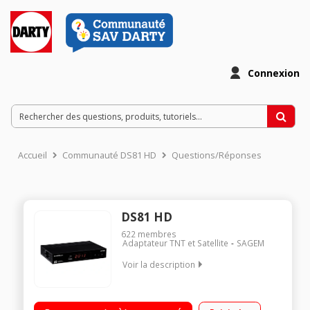
Connexion
Accueil
Communauté DS81 HD
Questions/Réponses
DS81 HD
622
membres
Adaptateur TNT et Satellite
SAGEM
Voir la description
Récepteur TNT HD TNTSAT Canal Ready Lecteur de carte et
port USB en façade Prises : 1 HDMI, 1 péritel