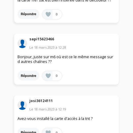
la carte TNT sat est bien insérée dans le décodeur ??
0
Répondre
sapi15623466
Le
18 mars 2023
à
12:28
Bonjour, juste sur m6 où est ce le même message sur
d autres chaînes ??
0
Répondre
josi36124111
Le
18 mars 2023
à
12:19
Avez-vous installé la carte d'accès à la tnt ?
0
Répondre