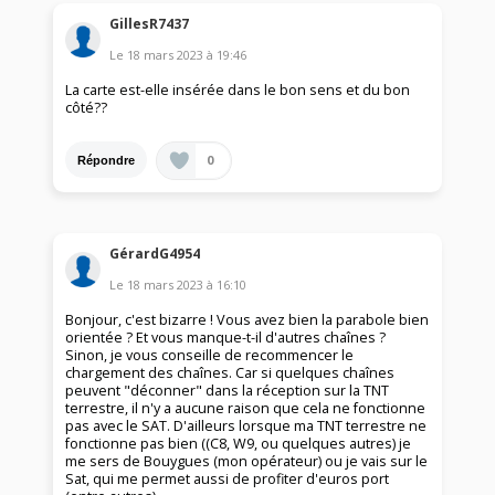
GillesR7437
Le
18 mars 2023
à
19:46
La carte est-elle insérée dans le bon sens et du bon
côté??
0
Répondre
GérardG4954
Le
18 mars 2023
à
16:10
Bonjour, c'est bizarre ! Vous avez bien la parabole bien
orientée ? Et vous manque-t-il d'autres chaînes ?
Sinon, je vous conseille de recommencer le
chargement des chaînes. Car si quelques chaînes
peuvent "déconner" dans la réception sur la TNT
terrestre, il n'y a aucune raison que cela ne fonctionne
pas avec le SAT. D'ailleurs lorsque ma TNT terrestre ne
fonctionne pas bien ((C8, W9, ou quelques autres) je
me sers de Bouygues (mon opérateur) ou je vais sur le
Sat, qui me permet aussi de profiter d'euros port