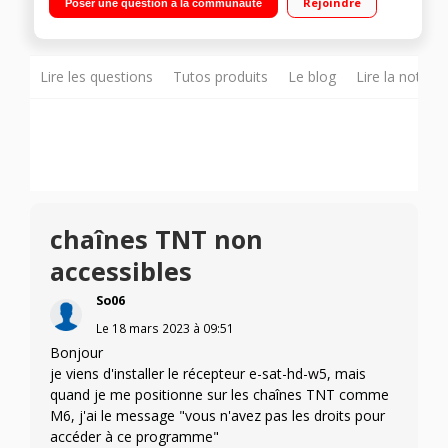
Rejoindre
Poser une question à la communauté
Lire les questions
Tutos produits
Le blog
Lire la notice
chaînes TNT non
accessibles
So06
Le
18 mars 2023
à
09:51
Bonjour
je viens d'installer le récepteur e-sat-hd-w5, mais
quand je me positionne sur les chaînes TNT comme
M6, j'ai le message "vous n'avez pas les droits pour
accéder à ce programme"