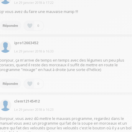
Le
29 janvier 2018
à
17:22
bjr vous avez du faire une mauvaise manip !!!
0
Répondre
ipro12663452
Le
29 janvier 2018
à
16:33
bonjour, ça m'arrive de temps en temps avec des légumes un peu plus
coriaces, quand il reste des morceaux il suffit de mettre en route le
programme "mixage" en haut à droite (une sorte d'hélice)
0
Répondre
clem12145412
Le
29 janvier 2018
à
16:23
Bonjour, vous avez dû mettre le mauvais programme, regardez dans le
manuel vous avez un programme qui fait de la soupe en morceaux et un
autre qui fait des veloutés (pour les veloutés c'est le bouton où il y a un bol