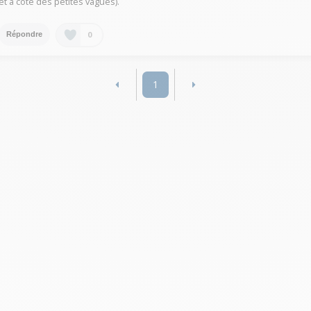
et à côté des petites vagues).
0
Répondre
1