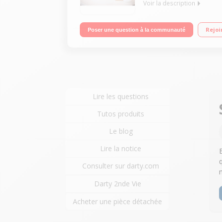
Voir la description
Blender chauffant - Capacité 1,75 litre 8 program
Rejoi
Poser une question à la communauté
Lire les questions
Tutos produits
Le blog
Lire la notice
Consulter sur darty.com
Darty 2nde Vie
Acheter une pièce détachée