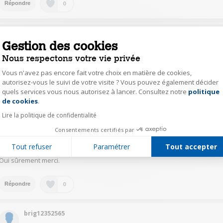
0
Répondre
patr13615245
Gestion des cookies
Le
29 janvier 2018
à
20:30
Nous respectons votre vie privée
Bonjour Même réponse que précédemment. Je suis enchanté de ce
produit! Cela m 'arrive aussi quand je ne mets pas assez d'eau au fond du
Vous n'avez pas encore fait votre choix en matière de cookies,
bol
autorisez-vous le suivi de votre visite ? Vous pouvez également décider
quels services vous nous autorisez à lancer. Consultez notre
politique
Axeptio consent
de cookies
.
0
Répondre
Lire la politique de confidentialité
Consentements certifiés par
joe.15587812
Le
29 janvier 2018
à
19:02
Tout refuser
Paramétrer
Tout accepter
Oui sûrement merci.
0
Répondre
brig12352565