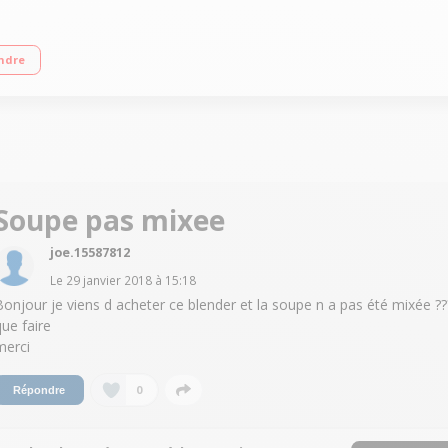
mes enregistrés - Maintien au chaud automatique Bol en acier inoxydable Puis
ndre
Soupe pas mixee
joe.15587812
Le
29 janvier 2018
à
15:18
Bonjour je viens d acheter ce blender et la soupe n a pas été mixée ??
que faire
merci
0
Répondre