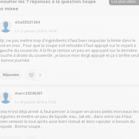
nsulter les 7 réponses à la question Soupe
as mixee
elia55521364
Le
31 janvier 2018
à
14:54
Bjr, ne pas mettre trop d'ingrédients il faut bien respecter la limite dans le
bol en inox . Pour que la soupe soit veloutée il faut appuyé sur le voyant à
gauche du couvercle. A la fin je remixe un peu en appuyant sur la dernière
touche à droite du couvercle , je laisse mon doigt appuyé et ça s'arrête seu
. bonne journée
0
Répondre
marc34246361
Le
30 janvier 2018
à
11:00
cela m'est déjà arrivé .IL faut penser à couper en assez petits morceaux les
légumes et mettre un peu de liquide :eau , lait etc . dans votre cas il faut
bien remixer le tout après avoir bien remué et donc rajouter si besoin du
liquide . Bonne soupe .