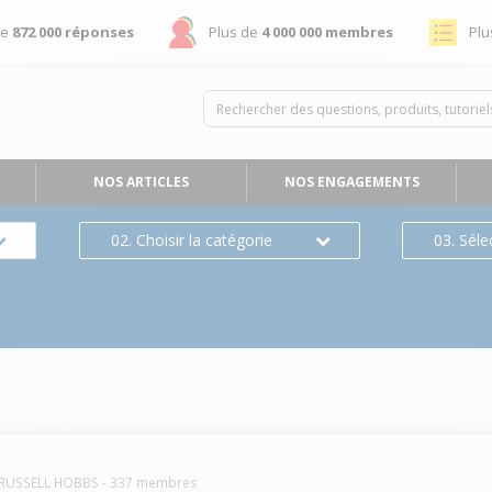
de
872 000 réponses
Plus de
4 000 000 membres
Plu
NOS ARTICLES
NOS ENGAGEMENTS
02. Choisir la catégorie
03. Séle
RUSSELL HOBBS
-
337
membres