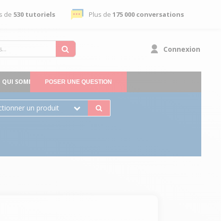
s de
530 tutoriels
Plus de
175 000 conversations
Connexion
QUI SOMMES-NOUS
POSER UNE QUESTION
ctionner un produit