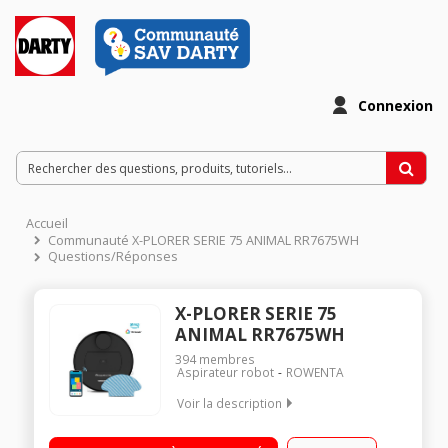
Connexion
Accueil
Communauté X-PLORER SERIE 75 ANIMAL RR7675WH
Questions/Réponses
X-PLORER SERIE 75
ANIMAL RR7675WH
394
membres
Aspirateur robot
ROWENTA
Voir la description
Aspirateur robot de sols connecté Autonomie : jusqu'à 120
minutes Capacité du réservoir : 0,4 L Inclus : 2 brosses latérale