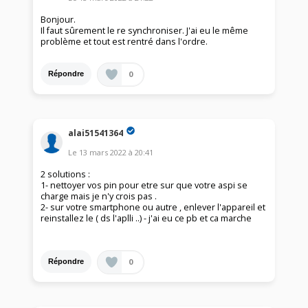
Bonjour.
Il faut sûrement le re synchroniser. J'ai eu le même
problème et tout est rentré dans l'ordre.
0
Répondre
alai51541364
Le
13 mars 2022
à
20:41
2 solutions :
1- nettoyer vos pin pour etre sur que votre aspi se
charge mais je n'y crois pas .
2- sur votre smartphone ou autre , enlever l'appareil et
reinstallez le ( ds l'aplli ..) - j'ai eu ce pb et ca marche
0
Répondre