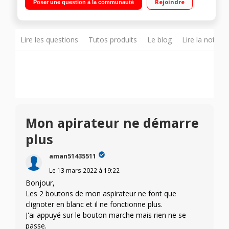
Rejoindre
Poser une question à la communauté
- brosse turbo spéciale animaux
Lire les questions
Tutos produits
Le blog
Lire la notice
Mon apirateur ne démarre
plus
aman51435511
Le
13 mars 2022
à
19:22
Bonjour,
Les 2 boutons de mon aspirateur ne font que
clignoter en blanc et il ne fonctionne plus.
J'ai appuyé sur le bouton marche mais rien ne se
passe.