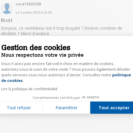
cora15633236
Le
5 juillet 2015
à
22:29
Bruit
Bonjour, ce ventilateur est-il trop bruyant ? Environ combien de
décibels ? Merci d'avance
Gestion des cookies
Lire les 5 réponses
Répondre
0
Nous respectons votre vie privée
Vous n'avez pas encore fait votre choix en matière de cookies,
autorisez-vous le suivi de votre visite ? Vous pouvez également décider
1
quels services vous nous autorisez à lancer. Consultez notre
politique
Axeptio consent
de cookies
.
Lire la politique de confidentialité
Consentements certifiés par
Tout refuser
Paramétrer
Tout accepter