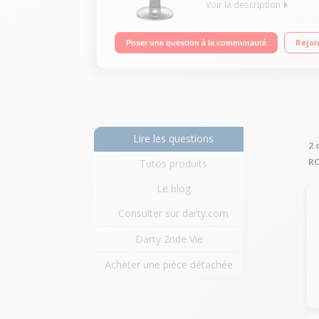
Voir la description
4 vitesses de ventilation - Touche Boost / Puissan
Rejoi
Poser une question à la communauté
Lire les questions
2 
R
Tutos produits
Le blog
Consulter sur darty.com
Darty 2nde Vie
Acheter une pièce détachée