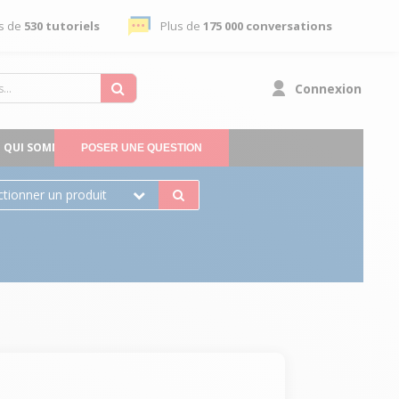
s de
530 tutoriels
Plus de
175 000 conversations
Connexion
QUI SOMMES-NOUS
POSER UNE QUESTION
ctionner un produit