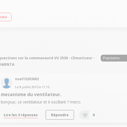
ce 45 Watts / Double orientation du flux / Diamètre 30 cm
ndre
questions sur la communauté VU 2530 - Climatiseur -
OWENTA
noel15203602
Le
8 juillet 2015
à
11:15
mecanisme du ventilateur.
bonjour, ce ventilateur et il oscillant ? merci.
Lire les 3 réponses
Répondre
0