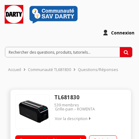
Connexion
Accueil
Communauté TL681830
Questions/Réponses
TL681830
539
membres
Grille-pain
ROWENTA
Voir la description
Multipains 2 fentes - Puissance 1600 Watts Ecran digital -
Thermostat électronique 8 positions Décongélation et