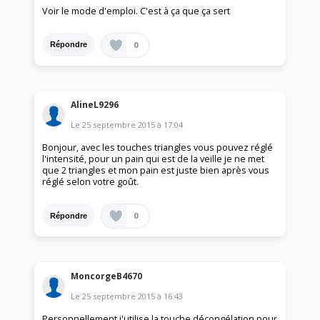
Voir le mode d'emploi. C'est à ça que ça sert
0
Répondre
AlineL9296
Le
25 septembre 2015
à
17:04
Bonjour, avec les touches triangles vous pouvez réglé
l'intensité, pour un pain qui est de la veille je ne met
que 2 triangles et mon pain est juste bien après vous
réglé selon votre goût.
0
Répondre
MoncorgeB4670
Le
25 septembre 2015
à
16:43
Personnellement j'utilise la touche décongélation pour