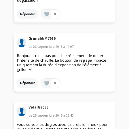
dégustation !
0
Répondre
GrimaldiM7616
Le
26 septembre 2015
à
12:07
Bonjour, Il n'est pas possible réellement de doser
l'intensité de chauffe. Le bouton de réglage impacte
uniquement la durée d'exposition de l'élément à
griller. M
0
Répondre
VidalG9633
Le
25 septembre 2015
à
22:40
vous suivee les degres avec les tirets lumineux pour