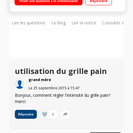
Rejoindre
Poser une question à la communauté
réchauffage - Support viennoiseries Remontée extra haute
Lire les questions
Le blog
Lire la notice
Consulter sur d
utilisation du grille pain
grand mère
Le
25 septembre 2015
à
15:47
Bonjour, comment régler l'intensité du grille pain?
merci
0
Répondre