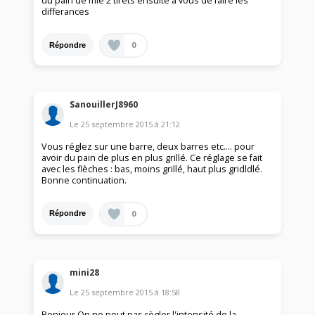
du pain de mie 2 tirets ensuite a vous de faire les
differances
0
Répondre
SanouillerJ8960
Le
25 septembre 2015
à
21:12
Vous réglez sur une barre, deux barres etc.... pour
avoir du pain de plus en plus grillé. Ce réglage se fait
avec les flèches : bas, moins grillé, haut plus gridldlé.
Bonne continuation.
0
Répondre
mini28
Le
25 septembre 2015
à
18:58
Bonjour On ne peut pas règler l'intensité de la