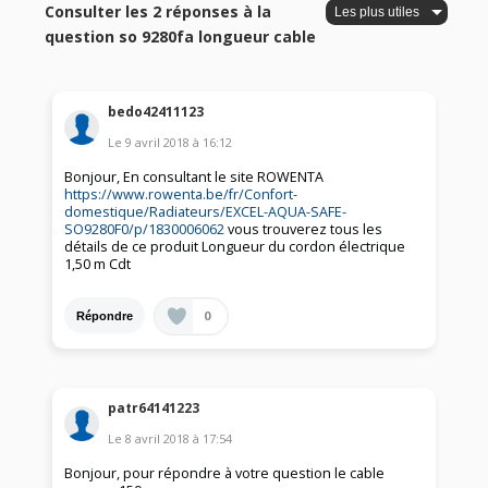
Consulter les 2 réponses à la
question so 9280fa longueur cable
bedo42411123
Le
9 avril 2018
à
16:12
Bonjour, En consultant le site ROWENTA
https://www.rowenta.be/fr/Confort-
domestique/Radiateurs/EXCEL-AQUA-SAFE-
SO9280F0/p/1830006062
vous trouverez tous les
détails de ce produit Longueur du cordon électrique
1,50 m Cdt
0
Répondre
patr64141223
Le
8 avril 2018
à
17:54
Bonjour, pour répondre à votre question le cable