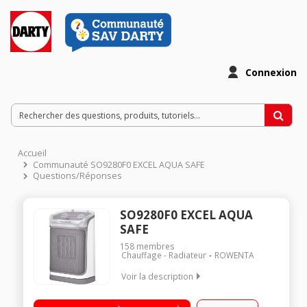
Connexion
Accueil
Communauté SO9280F0 EXCEL AQUA SAFE
Questions/Réponses
SO9280F0 EXCEL AQUA
SAFE
158
membres
Chauffage - Radiateur
ROWENTA
Voir la description
Soufflant céramique - 2 puissance de chauffe : 1000W ou
2000W Norme IP21 : idéale pour la salle de bain Silencieux : 50