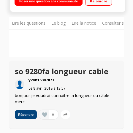
Rejoindre
Poser une question à la communauté
dB Mode ventilation froide
Lire les questions
Le blog
Lire la notice
Consulter sur d
so 9280fa longueur cable
yvon15387073
Le
8 avril 2018
à
13:57
bonjour je voudrai connaitre la longueur du câble
merci
0
Répondre