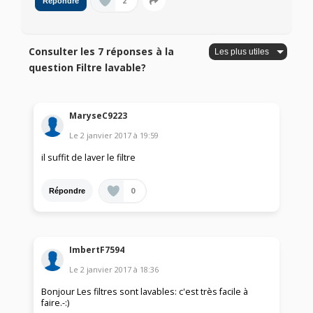
2
Répondre
Consulter les 7 réponses à la
question Filtre lavable?
MaryseC9223
Le
2 janvier 2017
à
19:59
il suffit de laver le filtre
0
Répondre
ImbertF7594
Le
2 janvier 2017
à
18:36
Bonjour Les filtres sont lavables: c'est très facile à
faire.-:)