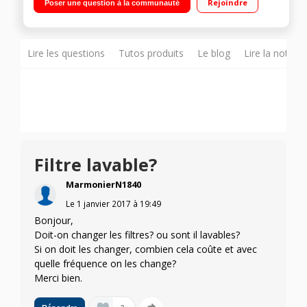
Rejoindre
Poser une question à la communauté
Qualité de filtration : A Brosse double position - Multi-cyclones
Lire les questions
Tutos produits
Le blog
Lire la notice
Filtre lavable?
MarmonierN1840
Le
1 janvier 2017
à
19:49
Bonjour,
Doit-on changer les filtres? ou sont il lavables?
Si on doit les changer, combien cela coûte et avec
quelle fréquence on les change?
Merci bien.