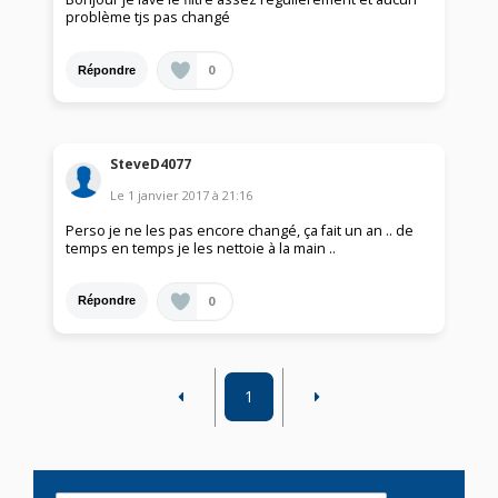
problème tjs pas changé
0
Répondre
SteveD4077
Le
1 janvier 2017
à
21:16
Perso je ne les pas encore changé, ça fait un an .. de
temps en temps je les nettoie à la main ..
0
Répondre
1