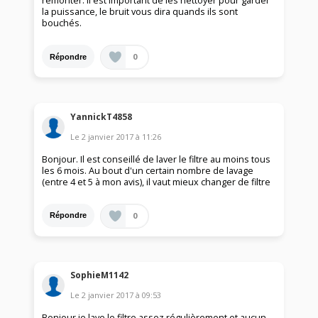
remonter. Il est important de les nettoyer pour garder
la puissance, le bruit vous dira quands ils sont
bouchés.
0
Répondre
YannickT4858
Le
2 janvier 2017
à
11:26
Bonjour. Il est conseillé de laver le filtre au moins tous
les 6 mois. Au bout d'un certain nombre de lavage
(entre 4 et 5 à mon avis), il vaut mieux changer de filtre
0
Répondre
SophieM1142
Le
2 janvier 2017
à
09:53
Bonjour je lave le filtre assez régulièrement et aucun