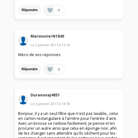
0
Répondre
MarmonierN1840
Le
2 janvier 2017
à
15:16
Merci de vos reponses
0
Répondre
DuranonaJ4851
Le
2 janvier 2017
à
14:18
Bonjour, il y a un seul filtre que n'est pas lavable,, celui
en carton rectangulaire à l'arrière pour l'entrée d'aire.
Avec un brosse se nettoie facilement. Je pense m'en
procurer un autre ainsi que celui en éponge noir, afin
de les changer sans attendre qu'ils sèchent pour les