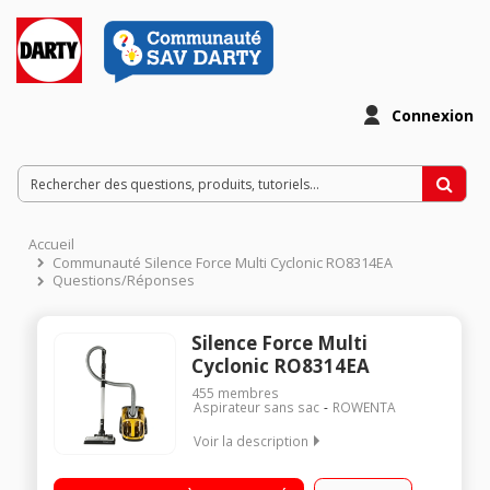
Connexion
Accueil
Communauté Silence Force Multi Cyclonic RO8314EA
Questions/Réponses
Silence Force Multi
Cyclonic RO8314EA
455
membres
Aspirateur sans sac
ROWENTA
Voir la description
Efficacité aspiration sols durs : B - Tapis / moquettes : c
Classe d'efficacité énergétique : A Niveau sonore : 68 dB(A) -