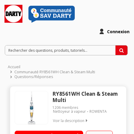
Connexion
Accueil
Communauté RY8561WH Clean & Steam Multi
Questions/Réponses
RY8561WH Clean & Steam
Multi
1206
membres
Nettoyeur à vapeur
ROWENTA
Voir la description
Nettoyeur vapeur avec fil Capacité du réservoir : 0,4 L
Autonomie : jusqu'à 30 minutes - Puissance : jusqu'à 1700 w 3