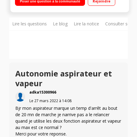
Rejoindre
Poser une question à la communauté
Petites et 3 grosses brosses incluses
Lire les questions
Le blog
Lire la notice
Consulter sur d
Autonomie aspirateur et
vapeur
adka15300966
Le
27 mars 2022
à
14:08
Bjr mon aspirateur marque un temp d'arrêt au bout
de 20 mn de marche je narrive pas a le relancer
quand je utilise les deux fonction aspirateur et vapeur
au max est ce normal ?
Merci pour votre reponse.