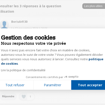
nsulter les 3 réponses à la question
ilisation
BorisA4130
Le
12 novembre 2016
à
23:03
Oui il est bien pour une utilisation quotidienne mais un peu lourd et
Gestion des cookies
manque un peu de maniabilité. Pour ma part il me sert plus pour faire du
Nous respectons votre vie privée
nettoyage rapide en semaine. Le week-end j'utilise des appareils séparés.
Vous n'avez pas encore fait votre choix en matière de cookies,
1
autorisez-vous le suivi de votre visite ? Vous pouvez également décider
Répondre
quels services vous nous autorisez à lancer. Consultez notre
politique
Axeptio consent
de cookies
.
MagalieL8740
Lire la politique de confidentialité
Le
12 novembre 2016
à
21:17
Consentements certifiés par
Je m'en sert souvent , quotidiennement pourquoi , tant qu'on a la forme et
Tout refuser
Paramétrer
Tout accepter
pas mal au dos
1
Répondre