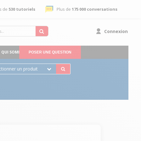
s de
530 tutoriels
Plus de
175 000 conversations
Connexion
QUI SOMMES-NOUS
POSER UNE QUESTION
ctionner un produit