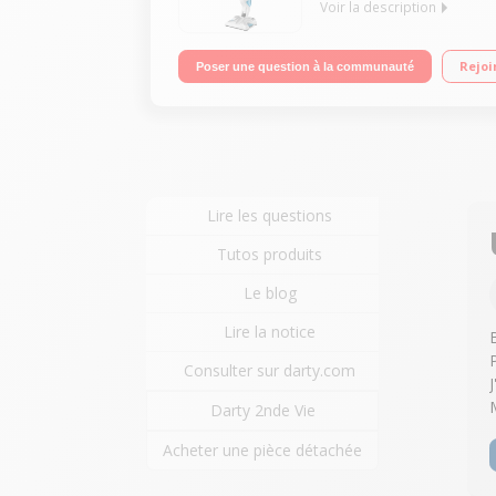
Voir la description
Fonction : balai vapeur - Aspire et nettoie - Pour
Rejoi
Poser une question à la communauté
chauffe 30 secondes Fourni avec 4 lingettes micro
Lire les questions
Tutos produits
Le blog
Lire la notice
Consulter sur darty.com
Darty 2nde Vie
Acheter une pièce détachée