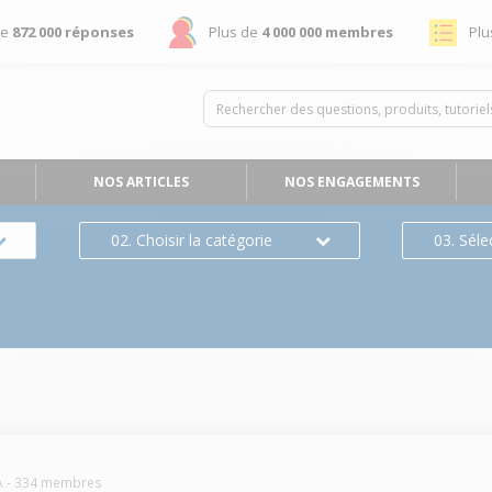
de
872 000 réponses
Plus de
4 000 000 membres
Plu
NOS ARTICLES
NOS ENGAGEMENTS
02. Choisir la catégorie
03. Séle
s
A
-
334
membres