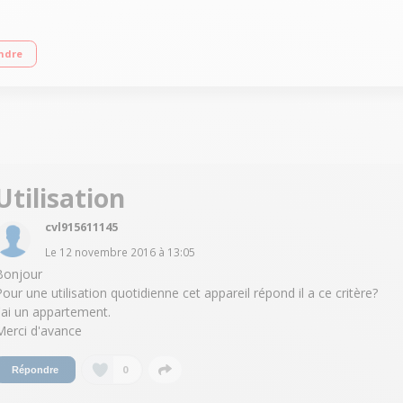
 tous types de sols durs Puissance 1700 Watts - Technologie Cyclonique Réservo
ndre
fibres
Utilisation
cvl915611145
Le
12 novembre 2016
à
13:05
Bonjour
Pour une utilisation quotidienne cet appareil répond il a ce critère?
J'ai un appartement.
Merci d'avance
0
Répondre