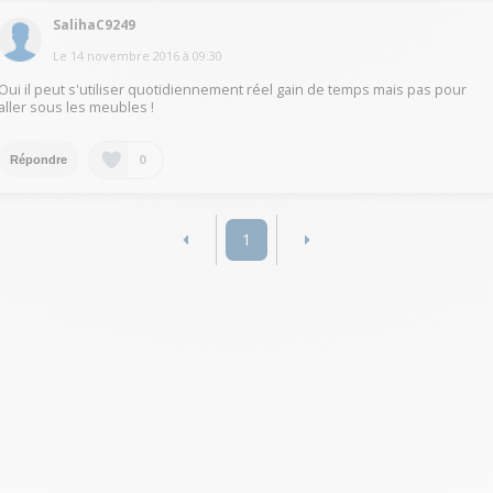
SalihaC9249
Le
14 novembre 2016
à
09:30
Oui il peut s'utiliser quotidiennement réel gain de temps mais pas pour
aller sous les meubles !
0
Répondre
1