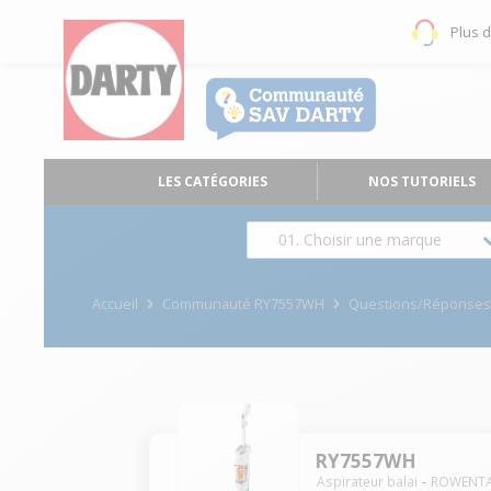
Plus 
LES CATÉGORIES
NOS TUTORIELS
01. Choisir une marque
Accueil
Communauté RY7557WH
Questions/Réponse
RY7557WH
Aspirateur balai
ROWENT