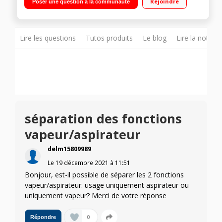
Rejoindre
Poser une question à la communauté
Réservoir 0,7 litre - Autonomie 40 minutes - Temps de chauffe
30 secondes Fourni avec 4 lingettes microfibres
Lire les questions
Tutos produits
Le blog
Lire la notice
séparation des fonctions
vapeur/aspirateur
delm15809989
Le
19 décembre 2021
à
11:51
Bonjour, est-il possible de séparer les 2 fonctions
vapeur/aspirateur: usage uniquement aspirateur ou
uniquement vapeur? Merci de votre réponse
0
Répondre