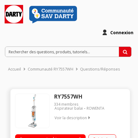
Connexion
Accueil
Communauté RY7557WH
Questions/Réponses
RY7557WH
334
membres
Aspirateur balai
ROWENTA
Voir la description
Fonction : balai vapeur - Aspire et nettoie - Pour tous types de
sols durs Puissance 1700 Watts - Technologie Cyclonique