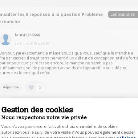
onsulter les 5 réponses à la question Problème
e manche
laur41266666
Le
8 juin 2019
à
16:35
Bonjour, j'ai exactement le même soucis que vous, sauf que le manche a
fini par casser. Il s'agit certainement d'un défaut de conception et il y a fort 
parier pour que ça recasse encore, le manche ne semble pas
suffisamment solide par rapport au poids de l'appareil. Je suis déçue,
surtout vu le prix qu'il coûte..
2
Répondre
giletgeo
Gestion des cookies
Le
7 juin 2019
à
21:04
Nous respectons votre vie privée
Pour l'instant, pas de problème de ce genre, mais si cela arrive, je ferais
Vous n'avez pas encore fait votre choix en matière de cookies,
jouer la garantie, mais surtout ne pas de démontage et de réparation
autorisez-vous le suivi de votre visite ? Vous pouvez également décider
intempestive car adieu la garantie!Bon courage!