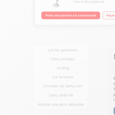
Voir la description
Fonction : balai vapeur - Aspire et nettoie - Pour
Rejoi
Poser une question à la communauté
chauffe 30 secondes Fourni avec 4 lingettes micro
Lire les questions
Tutos produits
Le blog
Lire la notice
Consulter sur darty.com
Darty 2nde Vie
Acheter une pièce détachée