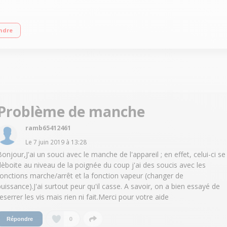
 tous types de sols durs Puissance 1700 Watts - Technologie Cyclonique Réservo
ndre
fibres
Problème de manche
ramb65412461
Le
7 juin 2019
à
13:28
Bonjour,J'ai un souci avec le manche de l'appareil ; en effet, celui-ci se
dèboite au niveau de la poignée du coup j'ai des soucis avec les
fonctions marche/arrêt et la fonction vapeur (changer de
puissance).J'ai surtout peur qu'il casse. A savoir, on a bien essayé de
reserrer les vis mais rien ni fait.Merci pour votre aide
0
Répondre