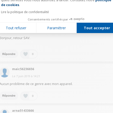
quels services vous nous autorisez à lancer. Consultez notre
politique
Axeptio consent
de cookies
.
0
Répondre
Lire la politique de confidentialité
Consentements certifiés par
mick55335513
Tout refuser
Paramétrer
Tout accepter
Le
7 juin 2019
à
15:28
Bonjour, retour SAV.
0
Répondre
maic56236656
Le
7 juin 2019
à
14:21
Aucun problème de ce genre avec mon appareil.
0
Répondre
arna51433666