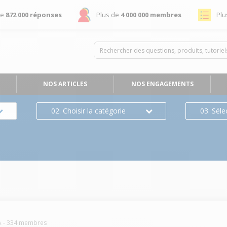
de
872 000 réponses
Plus de
4 000 000 membres
Plu
NOS ARTICLES
NOS ENGAGEMENTS
02. Choisir la catégorie
03. Séle
s
A
-
334
membres