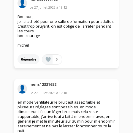
Le
27 juillet 2023
à
19:12
Bonjour,
je l'ai acheté pour une salle de formation pour adultes.
C'est trop bruyant, on est obligé de l'arrêter pendant
les cours.
bon courage
michel
0
Répondre
mons12331652
Le
27 juillet 2023
à
17:18
en mode ventilateur le bruit est assez faible et
plusieurs réglages sont possibles. en mode
climatiseur il fait un léger bruit mais cela reste
supportable, j'arrive tout à fait à m'endormir avec, en
général je met le minuteur sur 30 min pour m'endormir
sereinement et ne pas le laisser fonctionner toute la
nuit.