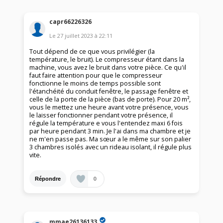
capr66226326
Le
27 juillet 2023
à
22:11
Tout dépend de ce que vous privilégier (la
température, le bruit). Le compresseur étant dans la
machine, vous avez le bruit dans votre pièce. Ce qu'il
faut faire attention pour que le compresseur
fonctionne le moins de temps possible sont
l'étanchéité du conduit fenêtre, le passage fenêtre et
celle de la porte de la pièce (bas de porte). Pour 20 m²,
vous le mettez une heure avant votre présence, vous
le laisser fonctionner pendant votre présence, il
régule la température e vous l'entendez maxi 6 fois
par heure pendant 3 min. Je l'ai dans ma chambre et je
ne m'en passe pas. Ma sœur a le même sur son palier
3 chambres isolés avec un rideau isolant, il régule plus
vite.
0
Répondre
mmae26136133