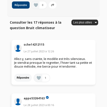
0
Répondre
Consulter les 17 réponses à la
question Bruit climatiseur
sche14212115
Le
27 juillet 2023
à
12:26
Allez-y, sans crainte, le modèle est très silencieux.
Je viendrai presque le regretter, l'hiver tant sa petite et
douce mélodie, me berce pour m'endormir.
1
Répondre
appo53264163
Le
28 juillet 2023
à
00:16