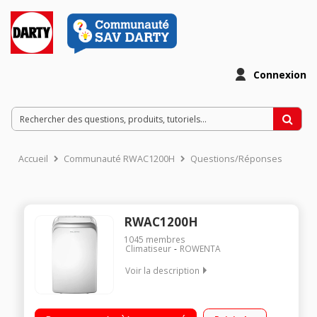
Connexion
Accueil
Communauté RWAC1200H
Questions/Réponses
RWAC1200H
1045
membres
Climatiseur
ROWENTA
Voir la description
Classe energétique Froid A / Chaud A+ Puissance frigorifique :
3500 Watts - 12 000 BTU Mode silence & nuit Gaz réfrigérant