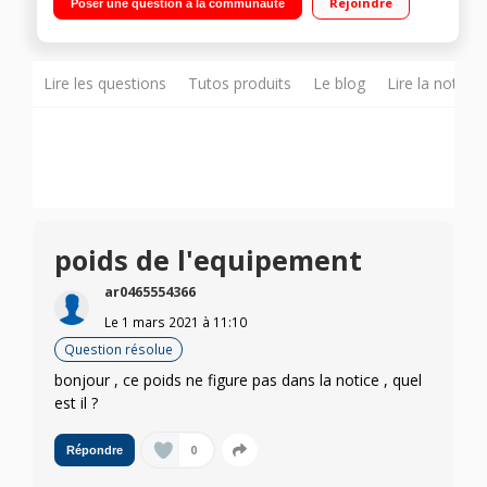
Rejoindre
Poser une question à la communauté
Fabriqué en France
Lire les questions
Tutos produits
Le blog
Lire la notice
poids de l'equipement
ar0465554366
Le
1 mars 2021
à
11:10
Question résolue
bonjour , ce poids ne figure pas dans la notice , quel
est il ?
0
Répondre