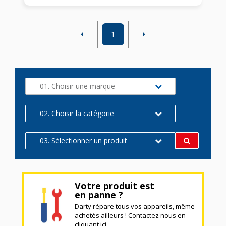
1
01. Choisir une marque
02. Choisir la catégorie
03. Sélectionner un produit
Votre produit est
en panne ?
Darty répare tous vos appareils, même
achetés ailleurs ! Contactez nous en
cliquant ici.