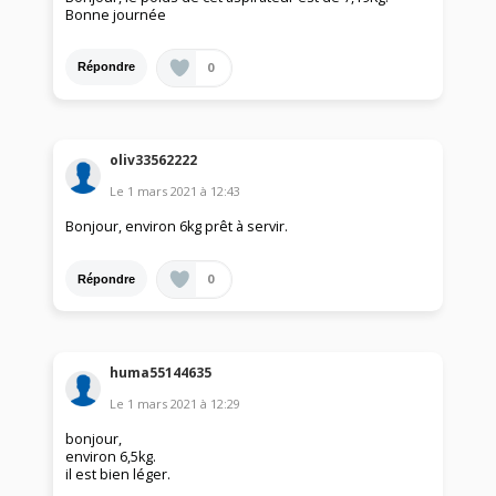
Bonne journée
0
Répondre
oliv33562222
Le
1 mars 2021
à
12:43
Bonjour, environ 6kg prêt à servir.
0
Répondre
huma55144635
Le
1 mars 2021
à
12:29
bonjour,
environ 6,5kg.
il est bien léger.