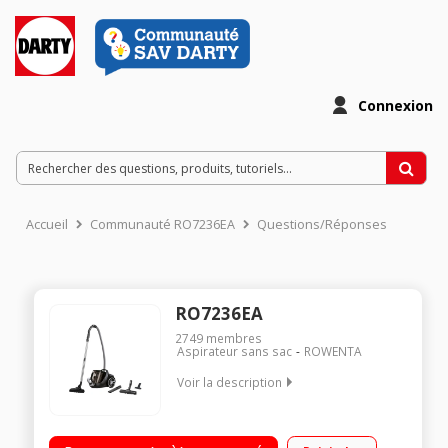
Connexion
Accueil
Communauté RO7236EA
Questions/Réponses
RO7236EA
2749
membres
Aspirateur sans sac
ROWENTA
Voir la description
Niveau sonore 69 dB Haute Performance et grande autonomie
(bac 2,5L) Puissance : 550 watts - Rayon d'action : 8.8 m