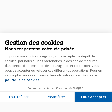
Gestion des cookies
Nous respectons votre vie privée
En poursuivant votre navigation, vous acceptez le dépôt de
cookies, par nous ou nos partenaires, à des fins de mesures
d’audience, d’optimisation de la navigation et connexion. Vous
pouvez accepter ou refuser ces différentes opérations. Pour en
savoir plus sur ces cookies et leur utilisation, consultez notre
politique de cookies
.
Consentements certifiés par
Tout refuser
Paramétrer
Tout accepter
Plateforme de Gestion du Consentement : Personnalisez vos Options
Axeptio consent
Notre plateforme vous permet d'adapter et de gérer vos paramètres de 