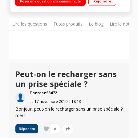
Rejoindre
Poser une question à la communauté
maximum Brosse compacte motorisée avec éclairage LED
Lire les questions
Tutos produits
Le blog
Lire la notice
Peut-on le recharger sans
un prise spéciale ?
ThereseS3472
Le
17 novembre 2019
à
18:13
Bonjour, peut-on le recharger sans un prise spéciale ?
merci
0
Répondre