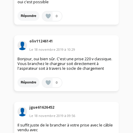
oui c'est possible
0
Répondre
oliv11246141
Le
18 novembre 2019
à
10:29
Bonjour, oui bien sûr. C'est une prise 220 v classique.
Vous branchez le chargeur soit directement à
l'aspirateur soit à travers le socle de chargement
0
Répondre
jgue61626452
Le
18 novembre 2019
à
09:56
Il suffit juste de le brancher à votre prise avec le câble
vendu avec