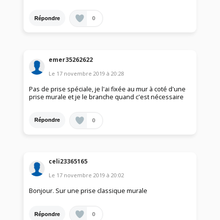
0
Répondre
emer35262622
Le
17 novembre 2019
à
20:28
Pas de prise spéciale, je l'ai fixée au mur à coté d'une
prise murale et je le branche quand c'est nécessaire
0
Répondre
celi23365165
Le
17 novembre 2019
à
20:02
Bonjour. Sur une prise classique murale
0
Répondre