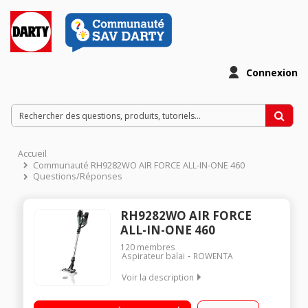
Connexion
Accueil
Communauté RH9282WO AIR FORCE ALL-IN-ONE 460
Questions/Réponses
RH9282WO AIR FORCE
ALL-IN-ONE 460
120
membres
Aspirateur balai
ROWENTA
Voir la description
Fonction : sol, surfaces et plafond Puissance d'aspiration : 43
air-watts Puissance 21,9 Volts - Autonomie 30 minutes au