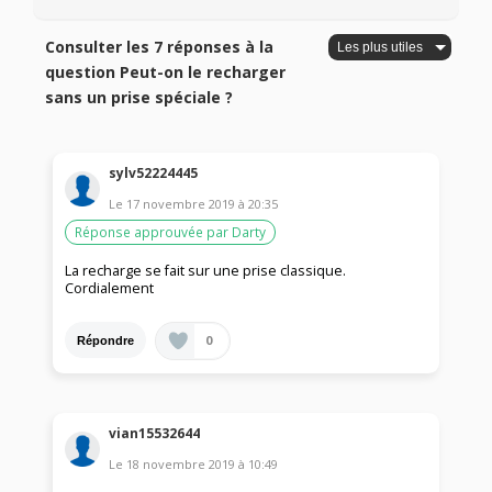
Consulter les 7 réponses à la
question Peut-on le recharger
sans un prise spéciale ?
sylv52224445
Le
17 novembre 2019
à
20:35
Réponse approuvée par Darty
La recharge se fait sur une prise classique.
Cordialement
0
Répondre
vian15532644
Le
18 novembre 2019
à
10:49