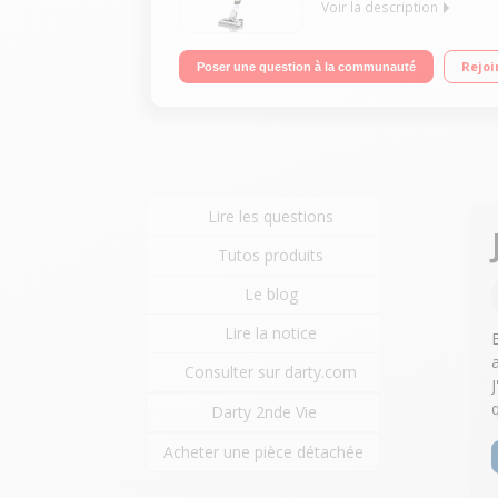
Voir la description
Fonction : sol, surfaces et plafond Puissance d'a
Rejoi
Poser une question à la communauté
Mini turbobrosse et brosse textile
Lire les questions
Tutos produits
Le blog
Lire la notice
Consulter sur darty.com
Darty 2nde Vie
Acheter une pièce détachée