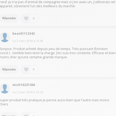
neuf. je n'ai pas d'animal de compagnie mais si j'en avais un, j'utiliserais cet
appareil, sûrement l'un des meilleurs du marché.
0
Répondre
beat61112342
Le
2 mars 2018
à
10:38
Bonjour. Produit acheté depuis peu de temps. Très puissant (fonction
bosst ) . Semble bien tenir la charge. J’en suis tres contente. Efficace et bien
moins cher qu’une certaine grande marque.
0
Répondre
mich16231366
Le
2 mars 2018
à
10:26
super produit très pratique je pense aussi bien que l'autre mais moins
chers