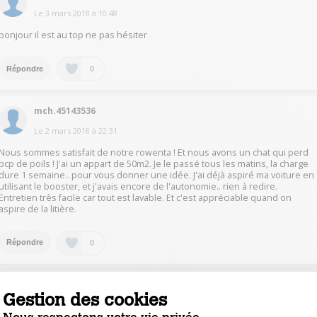
Le
3 mars 2018
à
10:48
bonjour il est au top ne pas hésiter
0
Répondre
mch.45143536
Le
2 mars 2018
à
22:31
Nous sommes satisfait de notre rowenta ! Et nous avons un chat qui perd
bcp de poils ! J'ai un appart de 50m2. Je le passé tous les matins, la charge
dure 1 semaine.. pour vous donner une idée. J'ai déjà aspiré ma voiture en
utilisant le booster, et j'avais encore de l'autonomie.. rien à redire.
Entretien très facile car tout est lavable. Et c'est appréciable quand on
aspire de la litière.
0
Répondre
dipo55564353
Gestion des cookies
Le
2 mars 2018
à
18:56
Nous respectons votre vie privée