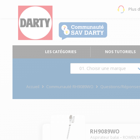
Plus 
LES CATÉGORIES
NOS TUTORIELS
01. Choisir une marque
Accueil
Communauté RH9089WO
Questions/Réponse
RH9089WO
Aspirateur balai
ROWENT