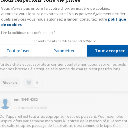
IL est parfait; ma fille a un chat siamois et il est vraiment efficace et puissant
Vous n'avez pas encore fait votre choix en matière de cookies,
à recommander quoique un peu cher à mon gout; il y a peut-être
l'équivalent en moins cher mais je ne sais pas; en tout cas; elle en est
autorisez-vous le suivi de votre visite ? Vous pouvez également décider
contente.
quels services vous nous autorisez à lancer. Consultez notre
politique
Axeptio consent
de cookies
.
0
Répondre
Lire la politique de confidentialité
Consentements certifiés par
hube45221442
Tout refuser
Paramétrer
Tout accepter
Le
2 mars 2018
à
11:13
J'ai des chats et cet aspirateur convient parfaitement pour aspirer les poils
avec ses brosses électriques et le temps de charge n'est pas très long.
0
Répondre
emil54414232
Le
2 mars 2018
à
10:57
Oui l'appareil est tout à fait approprié, il est très puissant. Pour exemple,
j'aspire 2 fois par semaine mon tapis à l'entrée de la maison régulièrement
très sale, et, après passage de l'aspirateur, c'est comme si le tapis était