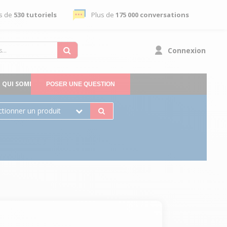
s de
530 tutoriels
Plus de
175 000 conversations
Connexion
QUI SOMMES-NOUS
POSER UNE QUESTION
ctionner un produit