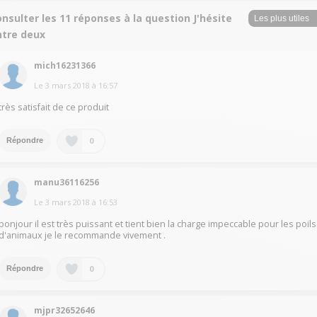
nsulter les 11 réponses à la question J'hésite
ntre deux
mich16231366
Le
3 mars 2018
à
16:57
très satisfait de ce produit
0
Répondre
manu36116256
Le
3 mars 2018
à
16:53
bonjour il est très puissant et tient bien la charge impeccable pour les poils
d'animaux je le recommande vivement .
0
Répondre
mjpr32652646