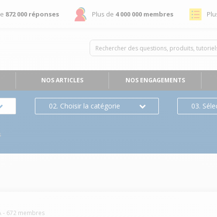
de
872 000 réponses
Plus de
4 000 000 membres
Plu
NOS ARTICLES
NOS ENGAGEMENTS
02. Choisir la catégorie
03. Séle
s
A
-
672
membres