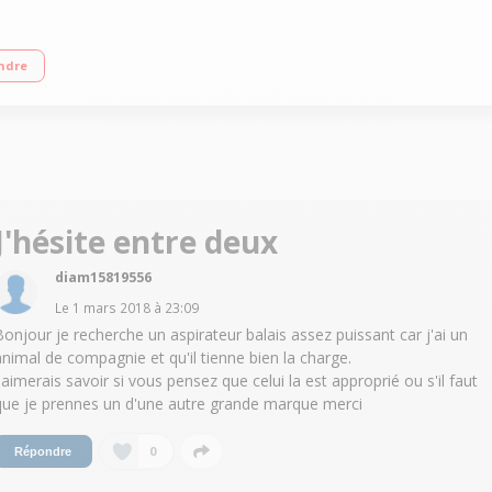
spiration : 43 air-watts Puissance 21,9 Volts - Autonomie 30 minutes au maxi
ndre
J'hésite entre deux
diam15819556
Le
1 mars 2018
à
23:09
Bonjour je recherche un aspirateur balais assez puissant car j'ai un
animal de compagnie et qu'il tienne bien la charge.
J'aimerais savoir si vous pensez que celui la est approprié ou s'il faut
que je prennes un d'une autre grande marque merci
0
Répondre