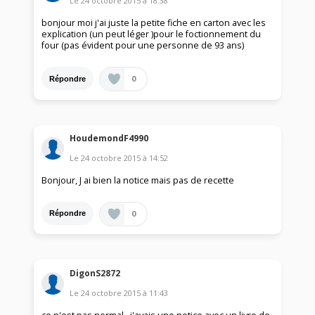
Le
24 octobre 2015
à
18:38
bonjour moi j'ai juste la petite fiche en carton avec les
explication (un peut léger )pour le foctionnement du
four (pas évident pour une personne de 93 ans)
0
Répondre
HoudemondF4990
Le
24 octobre 2015
à
14:52
Bonjour, J ai bien la notice mais pas de recette
0
Répondre
DigonS2872
Le
24 octobre 2015
à
11:43