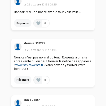
Le
26 octobre 2015
à
20:25
Bonsoir Moi une notice avec le four Voilà voilà...
0
Répondre
MeunierO8295
Le
26 octobre 2015
à
14:34
Non, ce n'est pas normal du tout . Rowenta a un site
après vente où on peut trouver la notice des appareils
:
www.sav.rowenta.fr
. Vous devriez y trouver votre
bonheur !
0
Répondre
MazeD3554