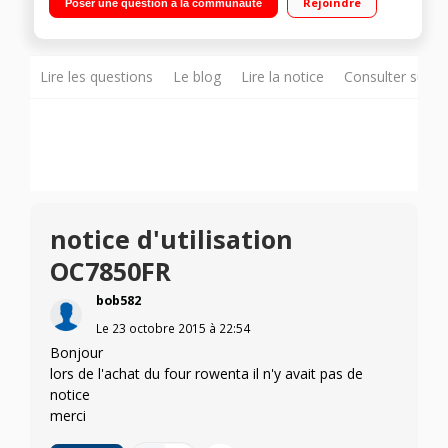
Rejoindre
Poser une question à la communauté
différé 24 h - Minuteur 8h - Cuisson basse température 22
programmes pré-enregistrés - 7 modes de cuisson
Lire les questions
Le blog
Lire la notice
Consulter sur d
notice d'utilisation
OC7850FR
bob582
Le
23 octobre 2015
à
22:54
Bonjour
lors de l'achat du four rowenta il n'y avait pas de
notice
merci