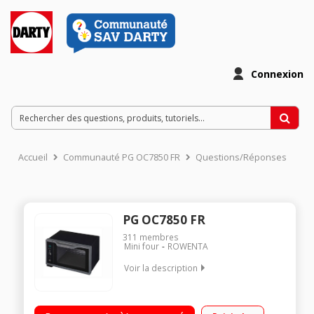
Connexion
Accueil
Communauté PG OC7850 FR
Questions/Réponses
PG OC7850 FR
311
membres
Mini four
ROWENTA
Voir la description
Capacité 40 litres / Four: 2900 Watts - Gril: 1800 Watts Chaleur
tournante 3D - Thermostat électronique réglable Départ