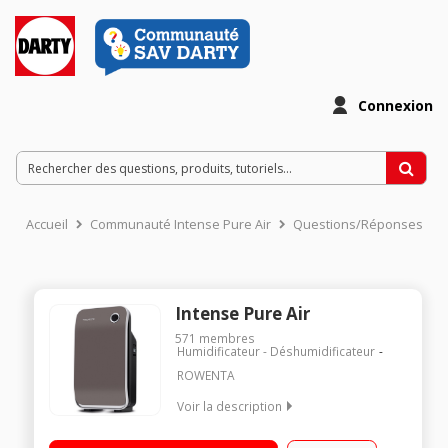
Connexion
Accueil
Communauté Intense Pure Air
Questions/Réponses
Intense Pure Air
571
membres
Humidificateur - Déshumidificateur
ROWENTA
Voir la description
Purificateur par filtration 3 filtres : pré-filtre, charbon actif et
HEPA 12 Surface couverte : jusqu'à 70 m² - Niveau sonore 50