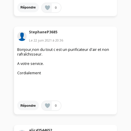
0
Répondre
StephaneP3685
Le
22 juin 2021
à
20:36
Bonjour,non du tout c est un purificateur d'air et non
rafraîchisseur.
A votre service.
Cordialement
0
Répondre
alic43544652