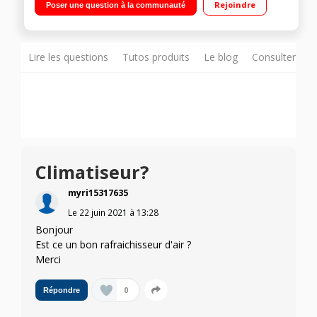
Rejoindre
Poser une question à la communauté
dB Sensor électronique
Lire les questions
Tutos produits
Le blog
Consulter sur
Climatiseur?
myri15317635
Le
22 juin 2021
à
13:28
Bonjour
Est ce un bon rafraichisseur d'air ?
Merci
0
Répondre