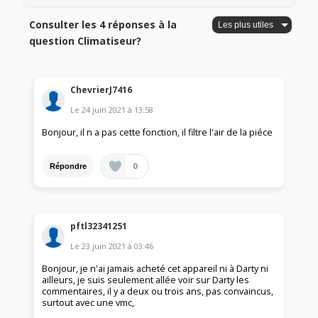
Consulter les 4 réponses à la
question Climatiseur?
ChevrierJ7416
Le
24 juin 2021
à
13:58
Bonjour, il n a pas cette fonction, il filtre l'air de la piéce
0
Répondre
pftl32341251
Le
23 juin 2021
à
03:46
Bonjour, je n'ai jamais acheté cet appareil ni à Darty ni
ailleurs, je suis seulement allée voir sur Darty les
commentaires, il y a deux ou trois ans, pas convaincus,
surtout avec une vmc,