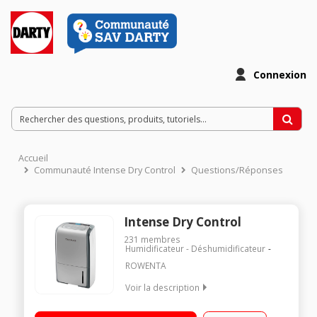
Connexion
Accueil
Communauté Intense Dry Control
Questions/Réponses
Intense Dry Control
231
membres
Humidificateur - Déshumidificateur
ROWENTA
Voir la description
Extraction 16 L/j - Surface couverte : jusqu'à 90 m²* Réservoir
5,2 L - Drainage continu Hygrostat électronique 3