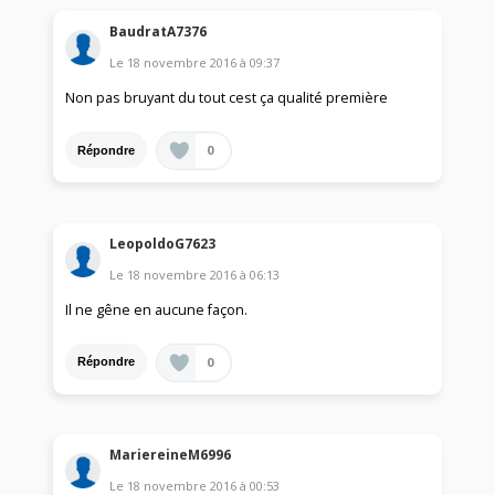
BaudratA7376
Le
18 novembre 2016
à
09:37
Non pas bruyant du tout cest ça qualité première
0
Répondre
LeopoldoG7623
Le
18 novembre 2016
à
06:13
Il ne gêne en aucune façon.
0
Répondre
MariereineM6996
Le
18 novembre 2016
à
00:53