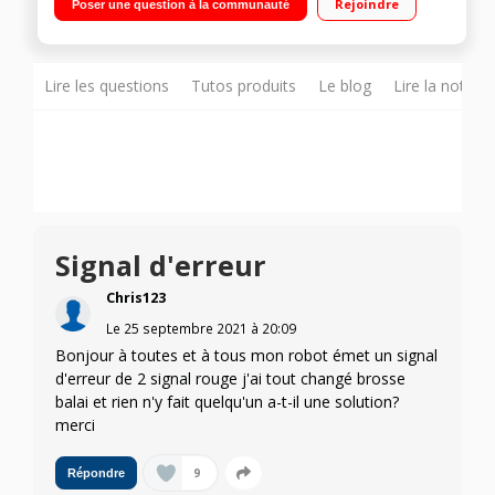
Rejoindre
Poser une question à la communauté
Méthodique, Précision, Long des murs - Mode silencieux,
fonction Auto Boost Autonomie longue durée jusqu'à 90
minutes - Application dédiée compatible assistants vocaux
Inclus : Turbobrosse spéciale animaux, support lingette, 2
lingettes - Connectivité WiFi
Lire les questions
Tutos produits
Le blog
Lire la notice
Signal d'erreur
Chris123
Le
25 septembre 2021
à
20:09
Bonjour à toutes et à tous mon robot émet un signal
d'erreur de 2 signal rouge j'ai tout changé brosse
balai et rien n'y fait quelqu'un a-t-il une solution?
merci
9
Répondre