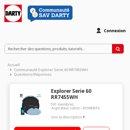
Connexion
Accueil
Communauté Explorer Serie 60 RR7455WH
Questions/Réponses
Explorer Serie 60
RR7455WH
591
membres
Aspirateur robot
ROWENTA
Voir la description
Aspirateur robot laveur ultra-fin : Couvre toutes les surfaces,
même sous les meubles bas 3 modes de navigation :