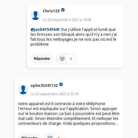
Chris123
Le
26 septembre 2021
à
19:08
@jazb61541641
Oui j'utilise l'appli et lundi que
les brosses son bloqué alors qu'il n'y a rien j'ai
fait tous les nettoyages je ne vois pas où est le
problème
0
Répondre
ophe35341132
Le
25 septembre 2021
à
22:47
votre appareil est il connecte à votre téléphone
l'erreur est expliquée sur l'application. Sinon appuyer
sur le bouton maison. Le bas à poussière est peut être
mal calé. Sinon éteindre complètement. Et nettoyer les
connecteurs de charge. Voilà quelques propositions…
0
Répondre