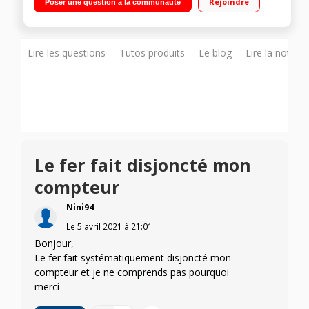
Rejoindre
Poser une question à la communauté
400 - Contrôle automatique de la vapeur Arrêt automatique -
Détecteur de mouvement
Lire les questions
Tutos produits
Le blog
Lire la notice
Le fer fait disjoncté mon
compteur
Nini94
Le
5 avril 2021
à
21:01
Bonjour,
Le fer fait systématiquement disjoncté mon
compteur et je ne comprends pas pourquoi
merci