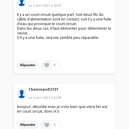
Le
6 avril 2021
à
10:02
Il y a un court-circuit quelque part. Soit deux fils du
câble d'alimentation sont en contact, soit il y a une fuite
d'eau qui provoque le court-circuit.
Dans les deux cas, il faut démonter pour déterminer la
cause.
S'il y a une fuite, cela me semble peu réparable.
1
Répondre
CheminaisP2737
Le
5 avril 2021
à
22:40
bonjour, désolée mais je crois bien que votre fer est
en court circuit, donc H.S
1
Répondre