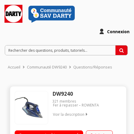
Connexion
Accueil
Communauté DW9240
Questions/Réponses
DW9240
321
membres
Fer à repasser
ROWENTA
Voir la description
Débit vapeur de 0 à 65 g/min - Fonction pressing de 230 g/min
SteamForce avec activation électronique Semelle Microsteam