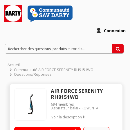
Connexion
Accueil
Communauté AIR FORCE SERENITY RH9151WO
Questions/Réponses
AIR FORCE SERENITY
RH9151WO
694
membres
Aspirateur balai
ROWENTA
Voir la description
Fonction : sol, surfaces et plafond Autonomie : jusqu'à 60
minutes - Puissance jusqu'à 25,2 Volts Capacité du réservoir :