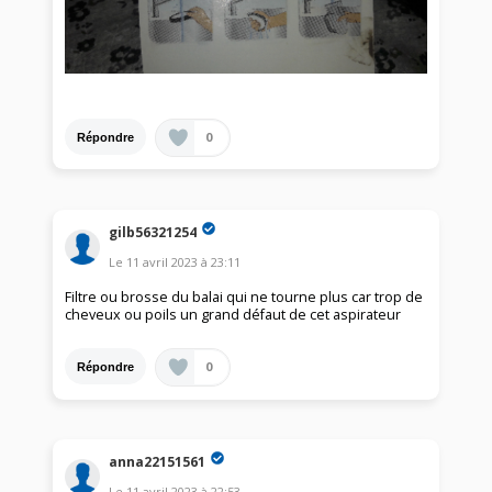
0
Répondre
gilb56321254
Le
11 avril 2023
à
23:11
Filtre ou brosse du balai qui ne tourne plus car trop de
cheveux ou poils un grand défaut de cet aspirateur
0
Répondre
anna22151561
Le
11 avril 2023
à
22:53