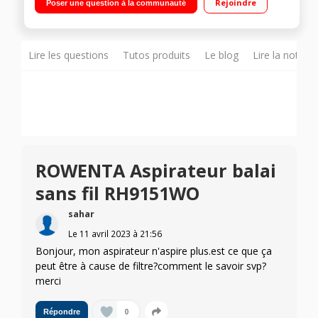
Rejoindre
Poser une question à la communauté
0,5 L Brosse motorisée incluse
Lire les questions
Tutos produits
Le blog
Lire la notice
ROWENTA Aspirateur balai
sans fil RH9151WO
sahar
Le
11 avril 2023
à
21:56
Bonjour, mon aspirateur n'aspire plus.est ce que ça
peut être à cause de filtre?comment le savoir svp?
merci
0
Répondre