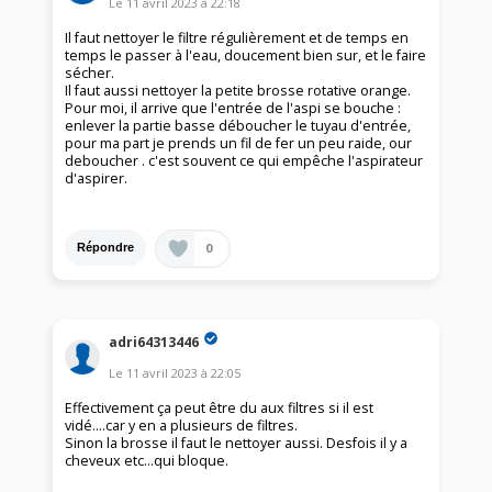
Le
11 avril 2023
à
22:18
Il faut nettoyer le filtre régulièrement et de temps en
temps le passer à l'eau, doucement bien sur, et le faire
sécher.
Il faut aussi nettoyer la petite brosse rotative orange.
Pour moi, il arrive que l'entrée de l'aspi se bouche :
enlever la partie basse déboucher le tuyau d'entrée,
pour ma part je prends un fil de fer un peu raide, our
deboucher . c'est souvent ce qui empêche l'aspirateur
d'aspirer.
0
Répondre
adri64313446
Le
11 avril 2023
à
22:05
Effectivement ça peut être du aux filtres si il est
vidé....car y en a plusieurs de filtres.
Sinon la brosse il faut le nettoyer aussi. Desfois il y a
cheveux etc...qui bloque.