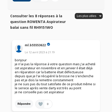
Consulter les 8 réponses à la
question ROWENTA Aspirateur
balai sans fil RH9151WO
ml.b55553622
Le
12 avril 2023
à
21:19
bonjour
je n'ai pas la réponse à votre question mais j'ai acheté
cet aspirateur en novembre et en janvier il était déjà
en réparation car la batterie était défectueuse
depuis que je l'ai récupéré la brosse ne s'enclenche
pas et je dois la remettre constamment
je ne suis pas du tout satisfaite de ce produit même si
le service après vente darty est très au point
je ne conseille pas cet aspirateur
0
Répondre