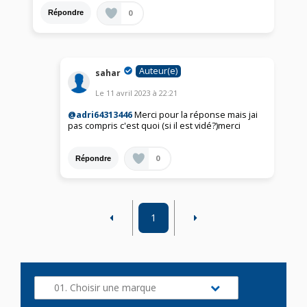
0
Répondre
Auteur(e)
sahar
Le
11 avril 2023
à
22:21
@adri64313446
Merci pour la réponse mais jai
pas compris c'est quoi (si il est vidé?)merci
0
Répondre
1
01. Choisir une marque