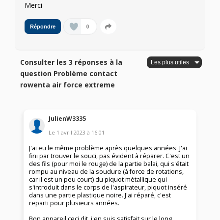
Merci
0
Répondre
Consulter les 3 réponses à la
question Problème contact
rowenta air force extreme
JulienW3335
Le
1 avril 2023
à
16:01
J'ai eu le même problème après quelques années. J'ai
fini par trouver le souci, pas évident à réparer. C'est un
des fils (pour moi le rouge) de la partie balai, qui s'était
rompu au niveau de la soudure (à force de rotations,
car il est un peu court) du piquot métallique qui
s'introduit dans le corps de l'aspirateur, piquot inséré
dans une partie plastique noire. J'ai réparé, c'est
reparti pour plusieurs années.
Bon appareil ceci dit, j'en suis satisfait sur le long