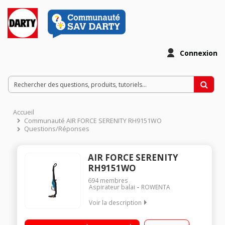
Connexion
Accueil
Communauté AIR FORCE SERENITY RH9151WO
Questions/Réponses
AIR FORCE SERENITY
RH9151WO
694
membres
Aspirateur balai
ROWENTA
Voir la description
Fonction : sol, surfaces et plafond Autonomie : jusqu'à 60
minutes - Puissance jusqu'à 25,2 Volts Capacité du réservoir :