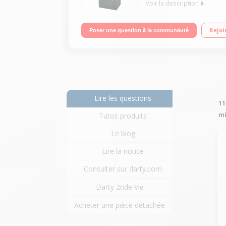
Voir la description
Largeur 60 cm - 4 foyers mixte Four multifonction -
Rejoi
Poser une question à la communauté
Lire les questions
11
mi
Tutos produits
Le blog
Lire la notice
Consulter sur darty.com
Darty 2nde Vie
Acheter une pièce détachée