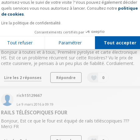
autorisez-vous le suivi de votre visite ? Vous pouvez également décider
quels services vous nous autorisez à lancer. Consultez notre
politique
Axeptio consent
Lire les 5 réponses
Répondre
0
de cookies
.
Lire la politique de confidentialité
tencc91
Consentements certifiés par
Le
14 avril 2016
à
23:22
Tout refuser
Paramétrer
Tout accepter
Rosieres RMP 6376
Bonjour à toutes et à tous, Première pyrolyse et carte électronique
HS. Est ce un problème récurrent sur cette Rosières? Vu le prix de
cette cuisiniere, je pensais à un peu plus de fiabilité. Cordialement.
Lire les 2 réponses
Répondre
0
rich15129667
Le
9 mars 2016
à
09:19
RAILS TÉLÉSCOPIQUES FOUR
Bonjour, Est ce que le four est équipé de rails téléscopiques ???
Merci FR