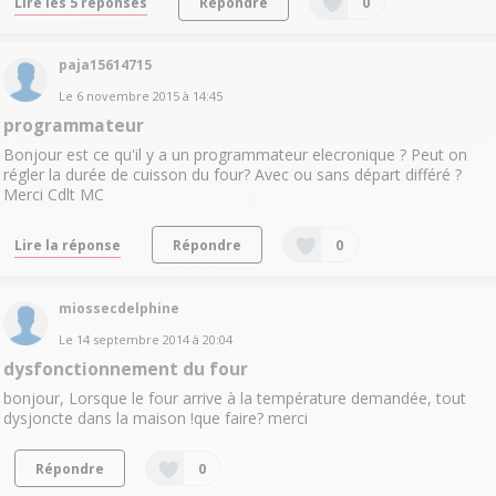
Lire les 5 réponses
Répondre
0
paja15614715
Le
6 novembre 2015
à
14:45
programmateur
Bonjour est ce qu'il y a un programmateur elecronique ? Peut on
régler la durée de cuisson du four? Avec ou sans départ différé ?
Merci Cdlt MC
Lire la réponse
Répondre
0
miossecdelphine
Le
14 septembre 2014
à
20:04
dysfonctionnement du four
bonjour, Lorsque le four arrive à la température demandée, tout
dysjoncte dans la maison !que faire? merci
Répondre
0