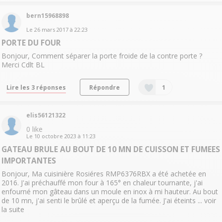
bern15968898
Le
26 mars 2017
à
22:23
PORTE DU FOUR
Bonjour, Comment séparer la porte froide de la contre porte ?
Merci Cdlt BL
Lire les 3 réponses
Répondre
1
elis56121322
0
like
Le
10 octobre 2023
à
11:23
GATEAU BRULE AU BOUT DE 10 MN DE CUISSON ET FUMEES
IMPORTANTES
Bonjour, Ma cuisinière Rosiéres RMP6376RBX a été achetée en
2016. J'ai préchauffé mon four à 165° en chaleur tournante, j'ai
enfourné mon gâteau dans un moule en inox à mi hauteur. Au bout
de 10 mn, j'ai senti le brûlé et aperçu de la fumée. J'ai éteints ...
voir
la suite