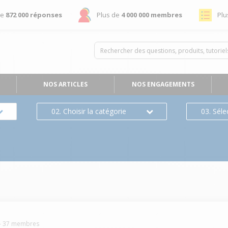
de
872 000 réponses
Plus de
4 000 000 membres
Plu
NOS ARTICLES
NOS ENGAGEMENTS
02. Choisir la catégorie
03. Séle
-
37
membres