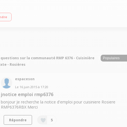
 Nettoyage pyrolyse 3 gaz + 1 électrique Grilles en fonte - Contre porte plein v
ndre
 questions sur la communauté RMP 6376 - Cuisinière
xte - Rosières
espaceson
Le
16 juin 2015
à
17:20
jnotice emploi rmp6376
bonjour Je recherche la notice d'emploi pour cuisiniere Rosiere
RMP6376RBX Merci
Répondre
5