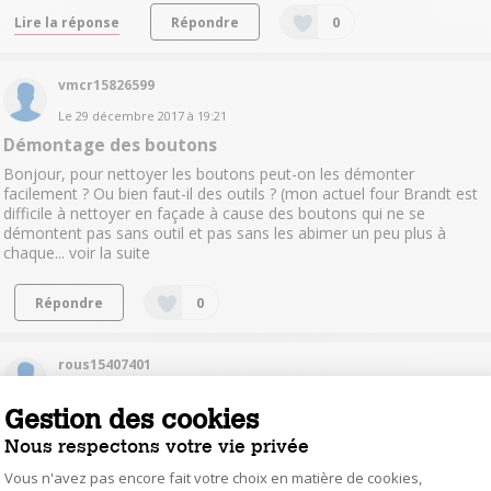
Lire la réponse
Répondre
0
vmcr15826599
Le
29 décembre 2017
à
19:21
Démontage des boutons
Bonjour, pour nettoyer les boutons peut-on les démonter
facilement ? Ou bien faut-il des outils ? (mon actuel four Brandt est
difficile à nettoyer en façade à cause des boutons qui ne se
démontent pas sans outil et pas sans les abimer un peu plus à
chaque...
voir la suite
Répondre
0
rous15407401
Le
28 décembre 2017
à
13:39
Gestion des cookies
Est-ce à chaleur tournante ou brassée?
Nous respectons votre vie privée
Bonjour, Je trouve que le descriptif n'est pas très clair. Est-ce un
four à chaleur tournante? Merci
Vous n'avez pas encore fait votre choix en matière de cookies,