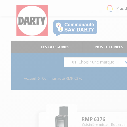
Plus 
LES CATÉGORIES
NOS TUTORIELS
01. Choisir une marque
Accueil
Communauté RMP 6376
RMP 6376
Cuisinière mixte
Rosières