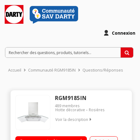
Connexion
Accueil
Communauté RGM9185IN
Questions/Réponses
RGM9185IN
489
membres
Hotte décorative
Rosières
Voir la description
Hotte décorative murale 90 cm Débit d'air 860 m3/h Puissance
acoustique 71 dB(A) 2 halogènes de 20 Watts