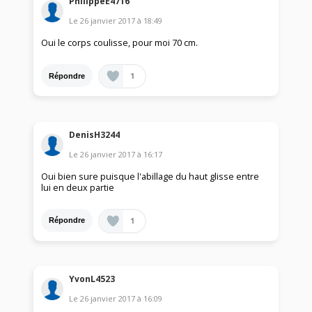
PhilippeE4716
Le
26 janvier 2017
à
18:49
Oui le corps coulisse, pour moi 70 cm.
1
Répondre
DenisH3244
Le
26 janvier 2017
à
16:17
Oui bien sure puisque l'abillage du haut glisse entre
lui en deux partie
1
Répondre
YvonL4523
Le
26 janvier 2017
à
16:09