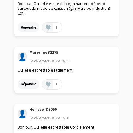
Bonjour, Oui, elle est réglable, la hauteur dépend
surtout du mode de cuisson (gaz, vitro ou induction).
Cdt.
1
Répondre
MarielineB2275
Le
26 janvier 2017
à
16:05
Oui elle est réglable facilement.
1
Répondre
HerissetD3060
Le
26 janvier 2017
à
15:18
Bonjour, Oui elle est réglable Cordialement