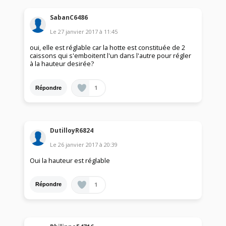
SabanC6486
Le
27 janvier 2017
à
11:45
oui, elle est réglable car la hotte est constituée de 2
caissons qui s'emboitent l'un dans l'autre pour régler
à la hauteur desirée?
1
Répondre
DutilloyR6824
Le
26 janvier 2017
à
20:39
Oui la hauteur est réglable
1
Répondre