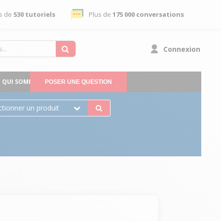
s de
530 tutoriels
Plus de
175 000 conversations
Connexion
QUI SOMMES-NOUS
POSER UNE QUESTION
ctionner un produit