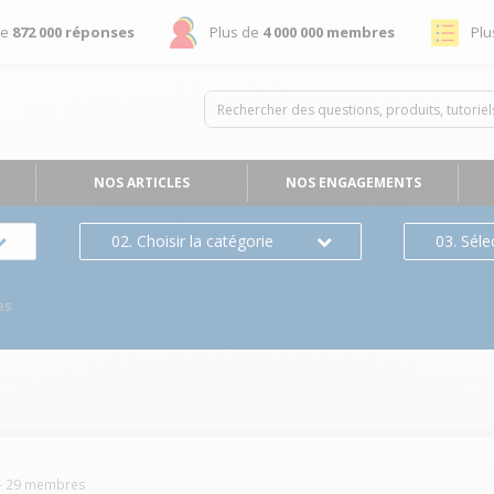
de
872 000 réponses
Plus de
4 000 000 membres
Plu
NOS ARTICLES
NOS ENGAGEMENTS
02. Choisir la catégorie
03. Séle
es
-
29
membres