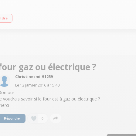
qu'à 3500 W Capacité du four 52 L - Nettoyage catalyse Four cuisson multifonct
ndre
four gaz ou électrique ?
ChristinesmilH1259
Le
12 janvier 2016
à
15:40
Bonjour
Je voudrais savoir si le four est à gaz ou électrique ?
merci
0
Répondre