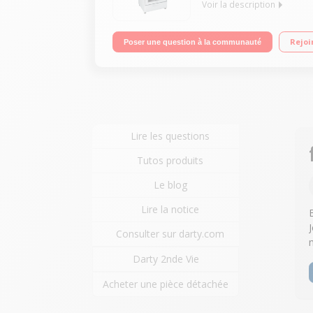
Voir la description
Largeur 60 cm - Table de cuisson gaz 4 foyers jus
Rejoi
Poser une question à la communauté
Lire les questions
Tutos produits
Le blog
Lire la notice
Consulter sur darty.com
Darty 2nde Vie
Acheter une pièce détachée