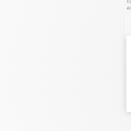
Co
él