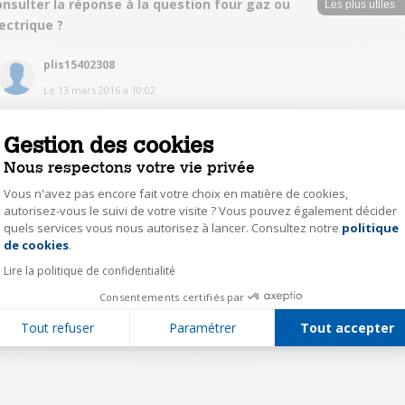
nsulter la réponse à la question four gaz ou
ectrique ?
plis15402308
Le
13 mars 2016
à
10:02
Bonjour, j'aimerais savoir si la cuisinière a un four à air brassé ou
convection naturelle car sur le site il est noté air brassé et sur le site du
Gestion des cookies
fabricant convection naturelle. Merci
Nous respectons votre vie privée
0
Répondre
Vous n'avez pas encore fait votre choix en matière de cookies,
autorisez-vous le suivi de votre visite ? Vous pouvez également décider
quels services vous nous autorisez à lancer. Consultez notre
politique
Axeptio consent
de cookies
.
1
Lire la politique de confidentialité
Consentements certifiés par
Tout refuser
Paramétrer
Tout accepter