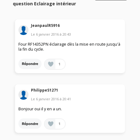
question Eclairage intérieur
JeanpaulR5916
Le
6 janvier 2016
à
20:43
Four RF14352PN éclairage dès la mise en route jusqu'à
la fin du cycle.
1
Répondre
PhilippeS1271
Le
6 janvier 2016
à
20:41
Bonjour oui il y en a un.
1
Répondre