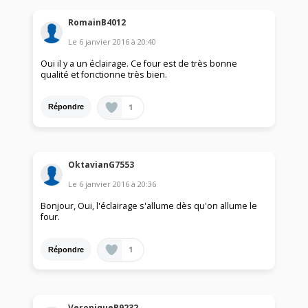
RomainB4012
Le
6 janvier 2016
à
20:40
Oui il y a un éclairage. Ce four est de très bonne
qualité et fonctionne très bien.
1
Répondre
OktavianG7553
Le
6 janvier 2016
à
20:36
Bonjour, Oui, l'éclairage s'allume dès qu'on allume le
four.
1
Répondre
VeroniqueB9232