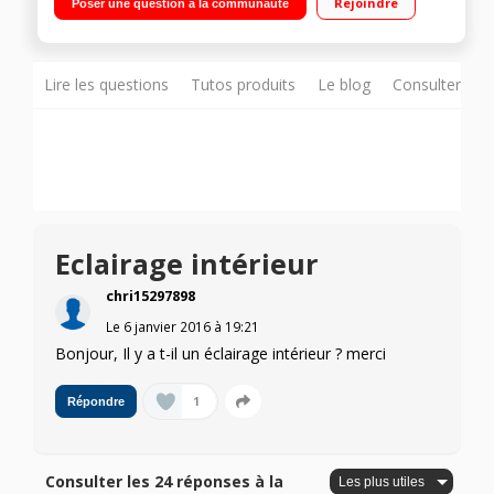
Rejoindre
Poser une question à la communauté
Lire les questions
Tutos produits
Le blog
Consulter sur
Eclairage intérieur
chri15297898
Le
6 janvier 2016
à
19:21
Bonjour, Il y a t-il un éclairage intérieur ? merci
1
Répondre
Consulter les 24 réponses à la