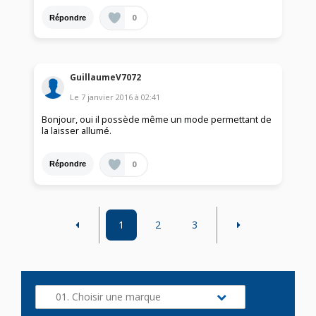
0
Répondre
GuillaumeV7072
Le
7 janvier 2016
à
02:41
Bonjour, oui il possède même un mode permettant de
la laisser allumé.
0
Répondre
1
2
3
01. Choisir une marque