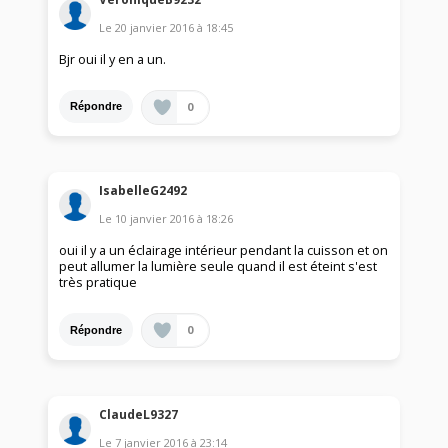
Le
20 janvier 2016
à
18:45
Bjr oui il y en a un.
0
Répondre
IsabelleG2492
Le
10 janvier 2016
à
18:26
oui il y a un éclairage intérieur pendant la cuisson et on
peut allumer la lumière seule quand il est éteint s'est
très pratique
0
Répondre
ClaudeL9327
Le
7 janvier 2016
à
23:14