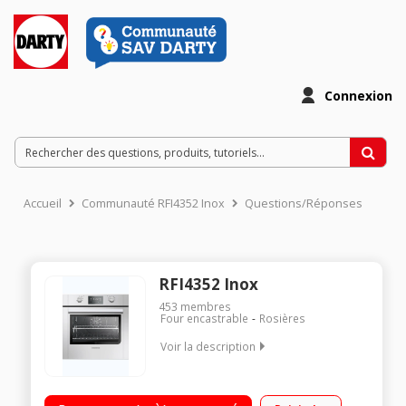
Connexion
Accueil
Communauté RFI4352 Inox
Questions/Réponses
RFI4352 Inox
453
membres
Four encastrable
Rosières
Voir la description
Multifonction - Air brassé Nettoyage par pyrolyse Porte froide
Préconisation de la température