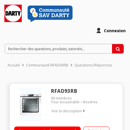
Connexion
Accueil
Communauté RFAD93RB
Questions/Réponses
RFAD93RB
99
membres
Four encastrable
Rosières
Voir la description
Multifonction - Chaleur tournante Nettoyage pyrolyse - Porte
froide Grande capacité 73 L Classe énergie A-20%