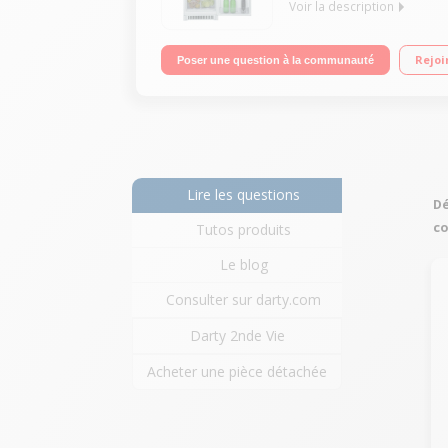
Voir la description
Volume 201 L - Classe A+ (232 kWh/an) Réfrigérateu
Rejoi
Poser une question à la communauté
Lire les questions
Dé
co
Tutos produits
Le blog
Consulter sur darty.com
Darty 2nde Vie
Acheter une pièce détachée