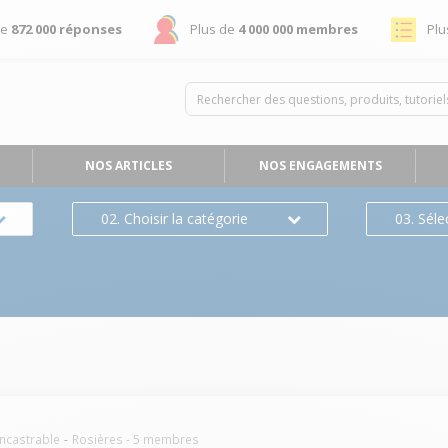
de
872 000 réponses
Plus de
4 000 000 membres
Plu
NOS ARTICLES
NOS ENGAGEMENTS
02. Choisir la catégorie
03. Séle
encastrable
Rosières
-
5
membres