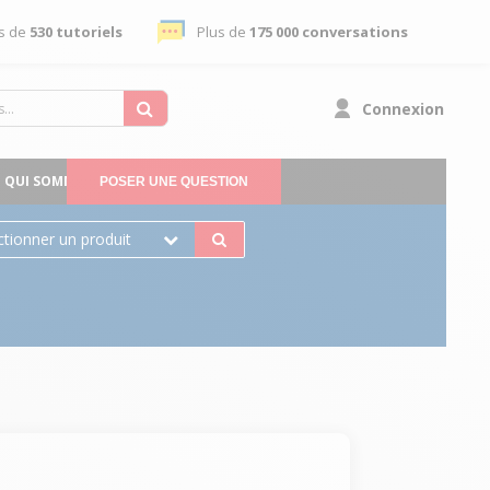
s de
530 tutoriels
Plus de
175 000 conversations
Connexion
QUI SOMMES-NOUS
POSER UNE QUESTION
ctionner un produit