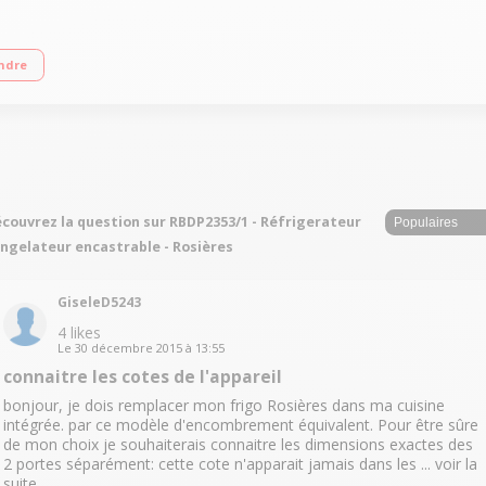
r statique - Congélateur statique Hauteur 144.5 cm (niche 144 à 145 cm) Fixatio
ndre
couvrez la question sur RBDP2353/1 - Réfrigerateur
ngelateur encastrable - Rosières
GiseleD5243
4
likes
Le
30 décembre 2015
à
13:55
connaitre les cotes de l'appareil
bonjour, je dois remplacer mon frigo Rosières dans ma cuisine
intégrée. par ce modèle d'encombrement équivalent. Pour être sûre
de mon choix je souhaiterais connaitre les dimensions exactes des
2 portes séparément: cette cote n'apparait jamais dans les ...
voir la
suite