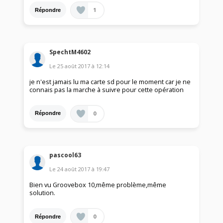
1
Répondre
SpechtM4602
Le
25 août 2017
à
12:14
je n'est jamais lu ma carte sd pour le moment car je ne
connais pas la marche à suivre pour cette opération
0
Répondre
pascool63
Le
24 août 2017
à
19:47
Bien vu Groovebox 10,même problème,même
solution.
0
Répondre