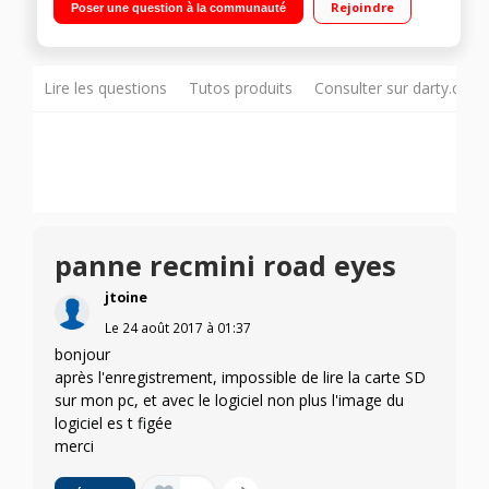
Rejoindre
Poser une question à la communauté
automatique / Carte SD 8 Go fournie - microphone integre
Lire les questions
Tutos produits
Consulter sur darty.com
panne recmini road eyes
jtoine
Le
24 août 2017
à
01:37
bonjour
après l'enregistrement, impossible de lire la carte SD
sur mon pc, et avec le logiciel non plus l'image du
logiciel es t figée
merci