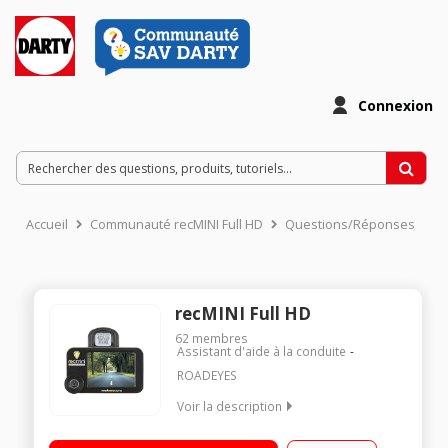
Connexion
Accueil
Communauté recMINI Full HD
Questions/Réponses
recMINI Full HD
62
membres
Assistant d'aide à la conduite
ROADEYES
Voir la description
Camera Full HD 1080p (5 Mp), Grand angle 105° / Capteur
gyroscopique - Ecran 2,5" (6,4 cm) / Enregistrement