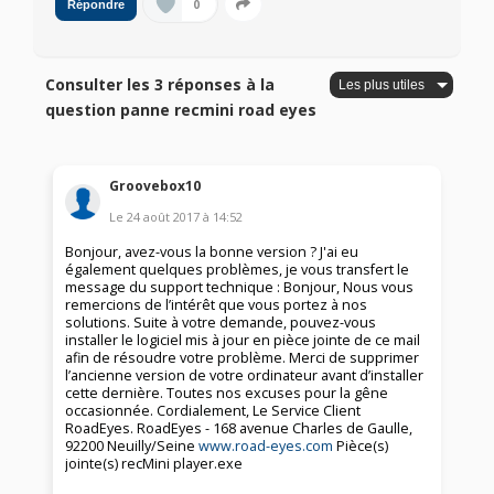
0
Répondre
Consulter les 3 réponses à la
question panne recmini road eyes
Groovebox10
Le
24 août 2017
à
14:52
Bonjour, avez-vous la bonne version ? J'ai eu
également quelques problèmes, je vous transfert le
message du support technique : Bonjour, Nous vous
remercions de l’intérêt que vous portez à nos
solutions. Suite à votre demande, pouvez-vous
installer le logiciel mis à jour en pièce jointe de ce mail
afin de résoudre votre problème. Merci de supprimer
l’ancienne version de votre ordinateur avant d’installer
cette dernière. Toutes nos excuses pour la gêne
occasionnée. Cordialement, Le Service Client
RoadEyes. RoadEyes - 168 avenue Charles de Gaulle,
92200 Neuilly/Seine
www.road-eyes.com
Pièce(s)
jointe(s) recMini player.exe