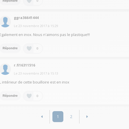
0
Répondre
ggra36641444
Le
23 novembre 2017
à
15:29
Egalement en inox. Nous n'aimons pas le plastique!!!
0
Répondre
r.fi16311516
Le
23 novembre 2017
à
15:13
L intérieur de cette bouilloire est en inox
0
Répondre
1
2