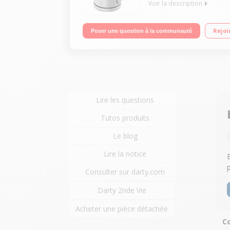
Voir la description
Capacité 1,5 litre - Puissance 2200 Watts Sélecte
Rejoi
Poser une question à la communauté
Lire les questions
Tutos produits
Le blog
Lire la notice
Consulter sur darty.com
Darty 2nde Vie
Acheter une pièce détachée
Co