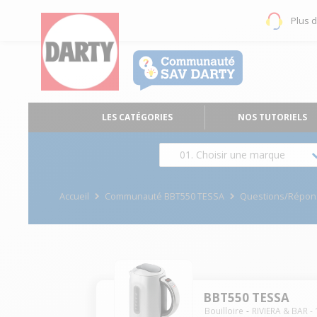
Plus 
LES CATÉGORIES
NOS TUTORIELS
01. Choisir une marque
Accueil
Communauté BBT550 TESSA
Questions/Répon
BBT550 TESSA
Bouilloire
RIVIERA & BAR
-