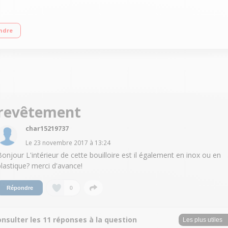
ur de température - Maintien au chaud 30 minutes Accès direct : 60, 80 et 100°
ndre
revêtement
char15219737
Le
23 novembre 2017
à
13:24
Bonjour L'intérieur de cette bouilloire est il également en inox ou en
plastique? merci d'avance!
0
Répondre
nsulter les 11 réponses à la question