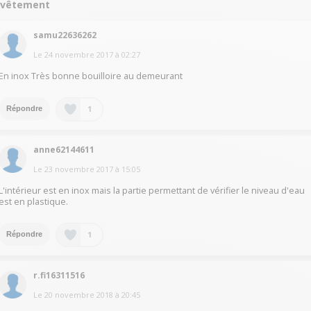
evêtement
samu22636262
Le
24 novembre 2017
à
02:27
En inox Très bonne bouilloire au demeurant
1
Répondre
anne62144611
Le
23 novembre 2017
à
15:05
L'intérieur est en inox mais la partie permettant de vérifier le niveau d'eau
est en plastique.
1
Répondre
r.fi16311516
Le
20 novembre 2018
à
20:45