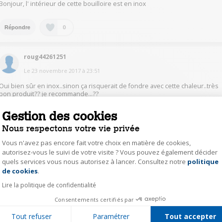
Bonjour, l' intérieur de cette bouilloire est en inox
0
Répondre
roug44261251
Le
23 novembre 2017
à
23:51
Oui bien sûr en inox..sinon ça risquerait de fondre avec cette chaleur..très
bon produit?? je recommande...??
Gestion des cookies
0
Répondre
Nous respectons votre vie privée
Vous n'avez pas encore fait votre choix en matière de cookies,
mbed52523465
autorisez-vous le suivi de votre visite ? Vous pouvez également décider
Le
23 novembre 2017
à
17:12
quels services vous nous autorisez à lancer. Consultez notre
politique
Axeptio consent
de cookies
.
La verseuse est en inox.
Lire la politique de confidentialité
0
Consentements certifiés par
Répondre
Tout refuser
Paramétrer
Tout accepter