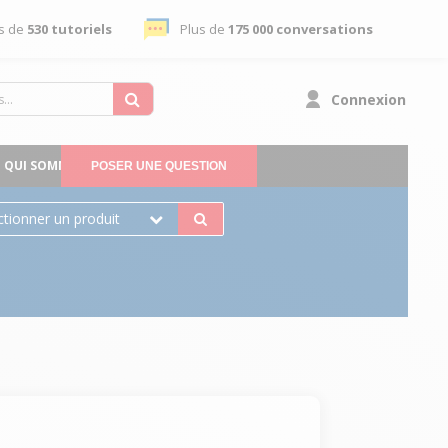
s de
530 tutoriels
Plus de
175 000 conversations
Connexion
QUI SOMMES-NOUS
POSER UNE QUESTION
ctionner un produit