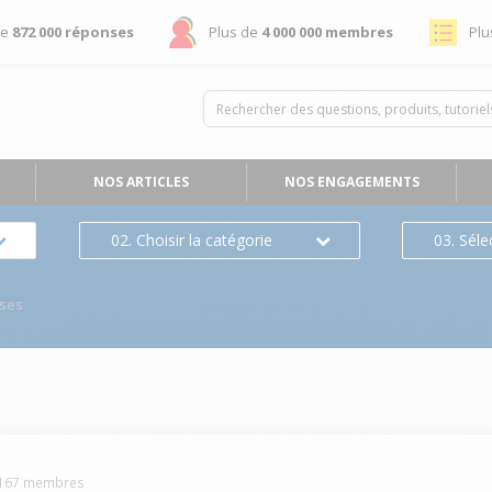
de
872 000 réponses
Plus de
4 000 000 membres
Plu
NOS ARTICLES
NOS ENGAGEMENTS
02. Choisir la catégorie
03. Séle
ses
167
membres