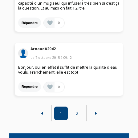
capacité d'un mug seul qui infusera très bien si c'est ça
la question. Et au maxi on fait 1,2litre
0
Répondre
ArnaudA2942
Le
7 octobre 2015
à
09:12
Bonjour, oui en effet il suffit de mettre la qualité d eau
voulu. Franchement, elle est top!
0
Répondre
1
2