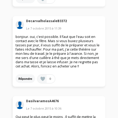
DecarvalholassaleB3372
Le
7 octobre 2015
à
11:39
bonjour. oui, c'est possible. Il faut que l'eau soit en
contact avec le filtre. Mais si vous buvez plusieurs
tasses par jour, il vous suffit de le préparer et vous le
faites réchauffer. Pour ma part, j'ai cette théière sur
mon lieu de travail. Je le prépare à l'avance. Si non, je
me sers d'une cuillère à thé que je mets directement
dans ma tasse et je laisse infuser. Je ne regrette pas
cet achat. Alors, foncez en acheter une !!
0
Répondre
DasilvaramosA4676
Le
7 octobre 2015
à
10:36
Qui peut le plus peut le moins . Il suffit de mettre la