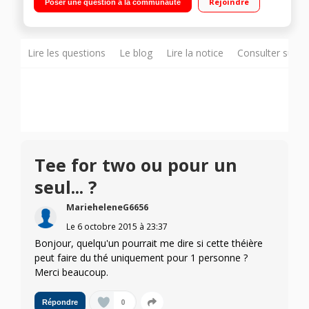
Rejoindre
Poser une question à la communauté
Fonction bouilloire à température variable Commandes rétro-
éclairées - Garanti 0% Bisphénol A
Lire les questions
Le blog
Lire la notice
Consulter sur d
Tee for two ou pour un
seul... ?
MarieheleneG6656
Le
6 octobre 2015
à
23:37
Bonjour, quelqu'un pourrait me dire si cette théière
peut faire du thé uniquement pour 1 personne ?
Merci beaucoup.
0
Répondre