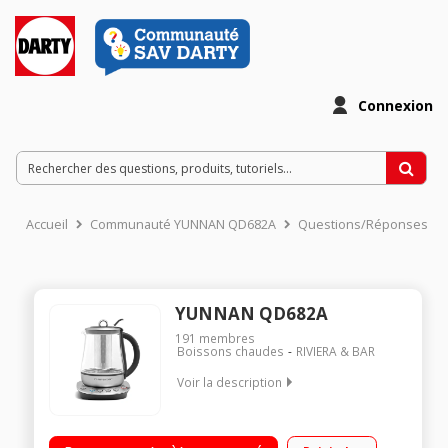
Connexion
Accueil
Communauté YUNNAN QD682A
Questions/Réponses
YUNNAN QD682A
191
membres
Boissons chaudes
RIVIERA & BAR
Voir la description
Capacité 1,2 litre - Puissance 1300 Watts 4 préparations : Thé
vert, Thé noir, Thé Oolong et Infusion Maintien au chaud -