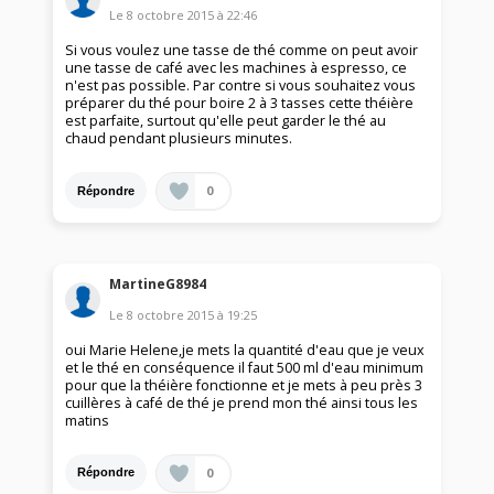
Le
8 octobre 2015
à
22:46
Si vous voulez une tasse de thé comme on peut avoir
une tasse de café avec les machines à espresso, ce
n'est pas possible. Par contre si vous souhaitez vous
préparer du thé pour boire 2 à 3 tasses cette théière
est parfaite, surtout qu'elle peut garder le thé au
chaud pendant plusieurs minutes.
0
Répondre
MartineG8984
Le
8 octobre 2015
à
19:25
oui Marie Helene,je mets la quantité d'eau que je veux
et le thé en conséquence il faut 500 ml d'eau minimum
pour que la théière fonctionne et je mets à peu près 3
cuillères à café de thé je prend mon thé ainsi tous les
matins
0
Répondre