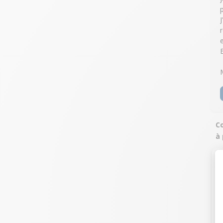
r
C
à 