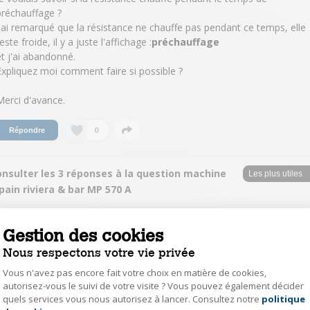
préchauffage ?
J'ai remarqué que la résistance ne chauffe pas pendant ce temps, elle
este froide, il y a juste l'affichage :
préchauffage
et j'ai abandonné.
Expliquez moi comment faire si possible ?
Merci d'avance.
0
Répondre
onsulter les 3 réponses à la question machine
pain riviera & bar MP 570 A
quen24362165
Gestion des cookies
Le
17 août 2021
à
09:52
Nous respectons votre vie privée
Réponse approuvée par Darty
Vous n'avez pas encore fait votre choix en matière de cookies,
Bonjour Kade,
autorisez-vous le suivi de votre visite ? Vous pouvez également décider
Le préchauffage est très léger, presque imperceptible au toucher car il
quels services vous nous autorisez à lancer. Consultez notre
politique
Axeptio consent
s'agit de chauffer la cuve à une trentaine de degrés seulement pour