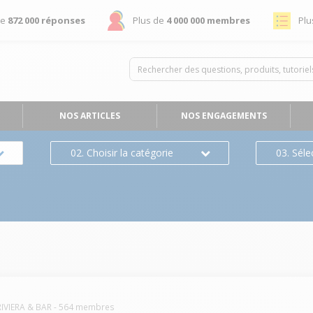
de
872 000 réponses
Plus de
4 000 000 membres
Plu
NOS ARTICLES
NOS ENGAGEMENTS
02. Choisir la catégorie
03. Séle
RIVIERA & BAR
-
564
membres