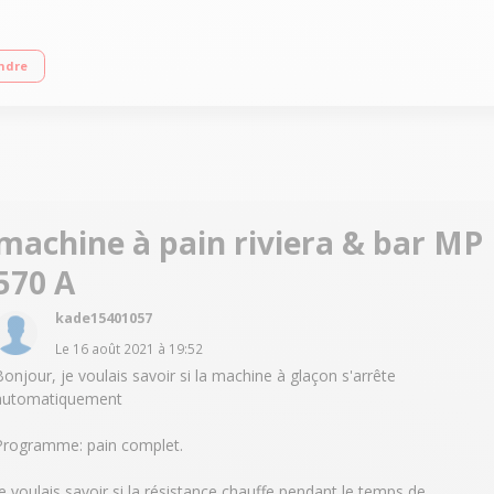
grammes personnels - Programmes sans gluten Fonction maintien au chaud - Pé
ndre
machine à pain riviera & bar MP
570 A
kade15401057
Le
16 août 2021
à
19:52
Bonjour, je voulais savoir si la machine à glaçon s'arrête
automatiquement
Programme: pain complet.
Je voulais savoir si la résistance chauffe pendant le temps de