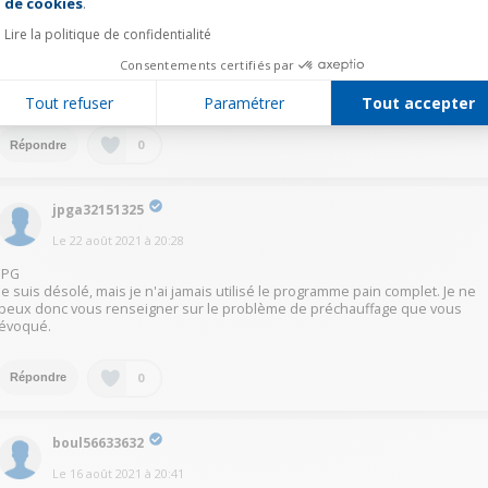
de cookies
.
préparer le travail de fermentation des levures.
Donc en réalité ce n'est pas si facile de vérifier si la résistance fonctionne
Lire la politique de confidentialité
bien durant ce programme, surtout en plein été ou la température
extérieure est déjà de 30 degré ! Peut-être constaterez plus de contraste
Consentements certifiés par
de température en automne/hiver quand la température ambiante est plu
basse.
Tout refuser
Paramétrer
Tout accepter
0
Répondre
jpga32151325
Le
22 août 2021
à
20:28
JPG
Je suis désolé, mais je n'ai jamais utilisé le programme pain complet. Je ne
peux donc vous renseigner sur le problème de préchauffage que vous
évoqué.
0
Répondre
boul56633632
Le
16 août 2021
à
20:41