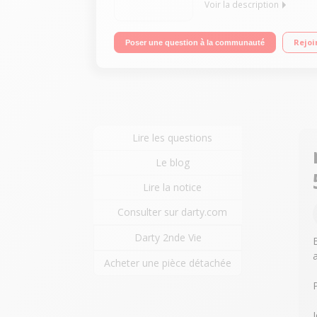
Voir la description
Capacité jusqu'à 1,25 kg 14 programmes - 10 pro
Rejoi
Poser une question à la communauté
heures - Distributeur automatique d'ingrédients
Lire les questions
Le blog
Lire la notice
Consulter sur darty.com
Darty 2nde Vie
Acheter une pièce détachée