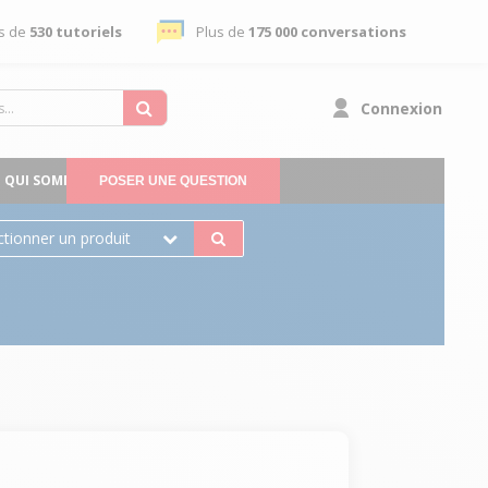
s de
530 tutoriels
Plus de
175 000 conversations
Connexion
QUI SOMMES-NOUS
POSER UNE QUESTION
ctionner un produit