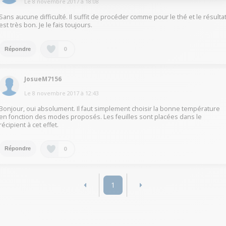
Le
8 novembre 2017
à
18:08
Sans aucune difficulté. Il suffit de procéder comme pour le thé et le résulta
est très bon. Je le fais toujours.
0
Répondre
JosueM7156
Le
8 novembre 2017
à
12:43
Bonjour, oui absolument. Il faut simplement choisir la bonne température
en fonction des modes proposés. Les feuilles sont placées dans le
récipient à cet effet.
0
Répondre
1