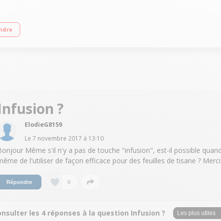
ations : Thé vert, Thé noir et Thé Oolong Maintien au chaud 30 minutes - Foncti
ndre
Infusion ?
ElodieG8159
Le
7 novembre 2017
à
13:10
Bonjour Même s'il n'y a pas de touche "infusion", est-il possible quan
même de l'utiliser de façon efficace pour des feuilles de tisane ? Merci 
0
Répondre
nsulter les 4 réponses à la question Infusion ?