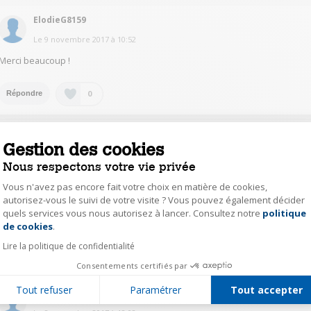
ElodieG8159
Le
9 novembre 2017
à
10:52
Merci beaucoup !
0
Répondre
PothierJ1436
Gestion des cookies
Le
8 novembre 2017
à
18:37
Nous respectons votre vie privée
D'accord avec la réponse ci-dessus, il faut noter que si la tisane est très
Vous n'avez pas encore fait votre choix en matière de cookies,
odorante, le goût peut rester un peu dans le filtre . J'en profite pour dire
qu'un nettoyage avec 2 cuillerées de bicarbonate de soude dans de l'eau
autorisez-vous le suivi de votre visite ? Vous pouvez également décider
et un ou deux cycle d'infusion nettoie parfaitement et le filtre la machine
quels services vous nous autorisez à lancer. Consultez notre
politique
Axeptio consent
des traces de thé (avec un rincage après dans un cycle supplémentaire).
de cookies
.
Lire la politique de confidentialité
0
Répondre
Consentements certifiés par
Tout refuser
Paramétrer
Tout accepter
gh.p45212433