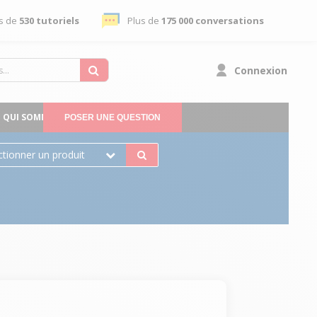
s de
530 tutoriels
Plus de
175 000 conversations
Connexion
QUI SOMMES-NOUS
POSER UNE QUESTION
ctionner un produit