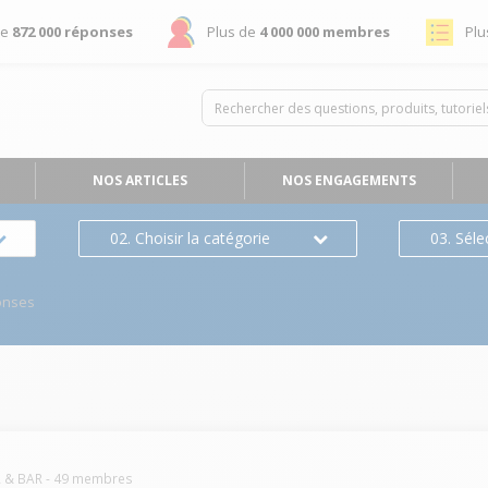
de
872 000 réponses
Plus de
4 000 000 membres
Plu
NOS ARTICLES
NOS ENGAGEMENTS
02. Choisir la catégorie
03. Séle
onses
A & BAR
-
49
membres