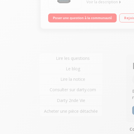
Voir la description
Capacité 1,2 litre - Puissance 2000 Watts 3 prépar
Rejoi
Poser une question à la communauté
Bisphénol A
Lire les questions
Le blog
Lire la notice
Consulter sur darty.com
Darty 2nde Vie
Acheter une pièce détachée
Co