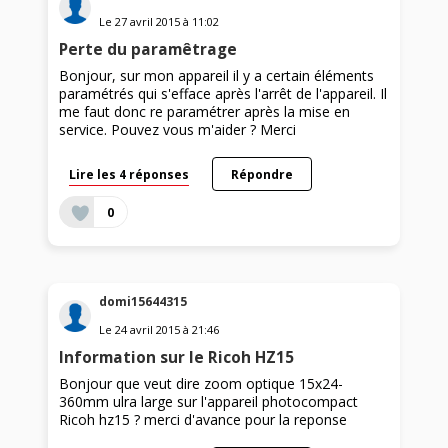
Le
27 avril 2015
à
11:02
Perte du paramêtrage
Bonjour, sur mon appareil il y a certain éléments
paramétrés qui s'efface après l'arrêt de l'appareil. Il
me faut donc re paramétrer après la mise en
service. Pouvez vous m'aider ? Merci
Lire les 4 réponses
Répondre
0
domi15644315
Le
24 avril 2015
à
21:46
Information sur le Ricoh HZ15
Bonjour que veut dire zoom optique 15x24-
360mm ulra large sur l'appareil photocompact
Ricoh hz15 ? merci d'avance pour la reponse