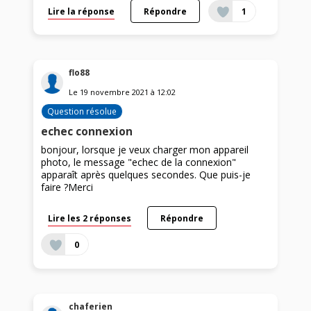
Lire la réponse
Répondre
1
flo88
Le
19 novembre 2021
à
12:02
Question résolue
echec connexion
bonjour, lorsque je veux charger mon appareil
photo, le message "echec de la connexion"
apparaît après quelques secondes. Que puis-je
faire ?Merci
Lire les 2 réponses
Répondre
0
chaferien