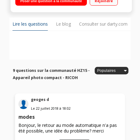
Rejoindre
Poser une question à la communauté
360mm ultra grand angle / Vidéo HD 720p - Mode macro 3 cm
Lire les questions
Le blog
Consulter sur darty.com
9 questions sur la communauté HZ15 -
Appareil photo compact - RICOH
geoges d
Le
22 juillet 2018
à
18:02
modes
Bonjour, le retour au mode automatique n'a pas
été possible, une idée du problème? merci