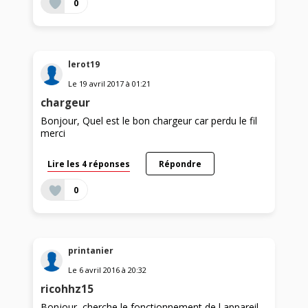
0
lerot19
Le
19 avril 2017
à
01:21
chargeur
Bonjour, Quel est le bon chargeur car perdu le fil
merci
Lire les 4 réponses
Répondre
0
printanier
Le
6 avril 2016
à
20:32
ricohhz15
Bonjour, cherche le fonctionnement de l appareil,