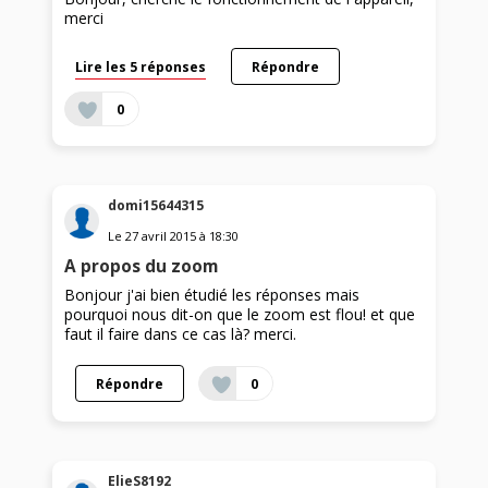
merci
Lire les 5 réponses
Répondre
0
domi15644315
Le
27 avril 2015
à
18:30
A propos du zoom
Bonjour j'ai bien étudié les réponses mais
pourquoi nous dit-on que le zoom est flou! et que
faut il faire dans ce cas là? merci.
Répondre
0
ElieS8192