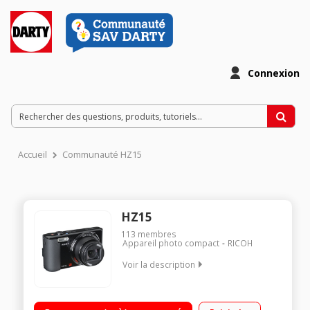
Connexion
Accueil
Communauté HZ15
HZ15
113
membres
Appareil photo compact
RICOH
Voir la description
BoÃ®tier à zoom puissant à batterie lithium / Capteur CCD 16
Mégapixels - Ecran LCD de 7,5 cm / Zoom optique 15x 24-