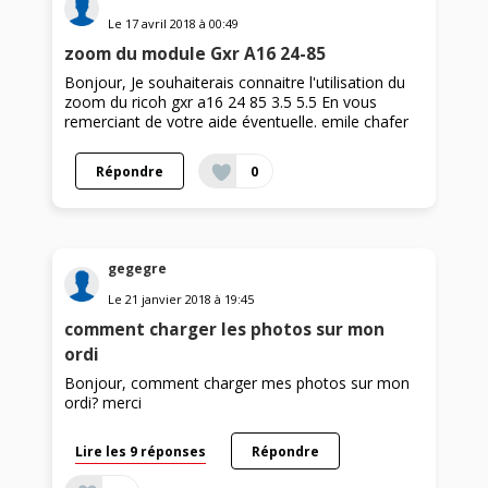
Le
17 avril 2018
à
00:49
zoom du module Gxr A16 24-85
Bonjour, Je souhaiterais connaitre l'utilisation du
zoom du ricoh gxr a16 24 85 3.5 5.5 En vous
remerciant de votre aide éventuelle. emile chafer
Répondre
0
gegegre
Le
21 janvier 2018
à
19:45
comment charger les photos sur mon
ordi
Bonjour, comment charger mes photos sur mon
ordi? merci
Lire les 9 réponses
Répondre