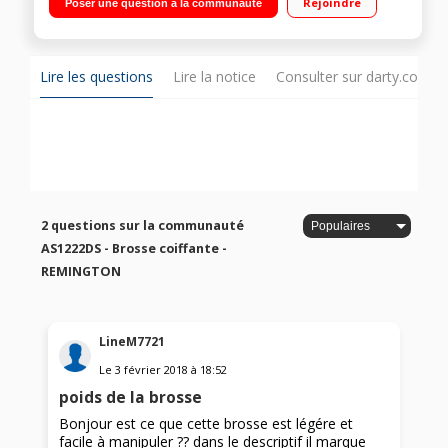
Rejoindre
Poser une question à la communauté
Revêtement Céramique Inclus : 2 brosses rondes (21 mm et
30 mm), brosse plate, concentrateur, peigne volume, pochette
de rangement
Lire les questions
Lire la notice
Consulter sur darty.com
2 questions sur la communauté
AS1222DS - Brosse coiffante -
REMINGTON
LineM7721
Le
3 février 2018
à
18:52
poids de la brosse
Bonjour est ce que cette brosse est légére et
facile à manipuler ?? dans le descriptif il marque