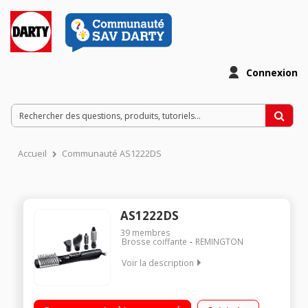
Connexion
Accueil
Communauté AS1222DS
AS1222DS
39
membres
Brosse coiffante
REMINGTON
Voir la description
Brosse soufflante 5 en 1 - 1200 Watts 2 vitesses /
températures - Touche air fais Technologie ionique -