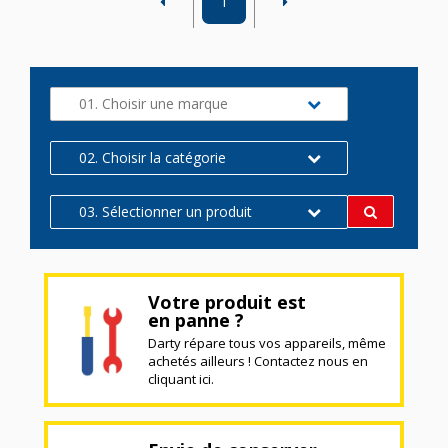
1
01. Choisir une marque
02. Choisir la catégorie
03. Sélectionner un produit
Votre produit est
en panne ?
Darty répare tous vos appareils, même
achetés ailleurs ! Contactez nous en
cliquant ici.