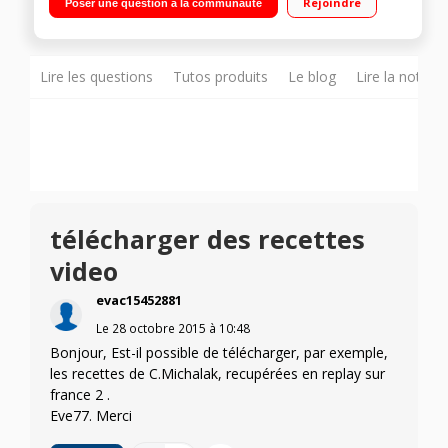
Rejoindre
Poser une question à la communauté
musique, vidéo... Découvrez la vidéo : Cliquez ici
Lire les questions
Tutos produits
Le blog
Lire la notice
télécharger des recettes
video
evac15452881
Le
28 octobre 2015
à
10:48
Bonjour, Est-il possible de télécharger, par exemple,
les recettes de C.Michalak, recupérées en replay sur
france 2 .
Eve77. Merci