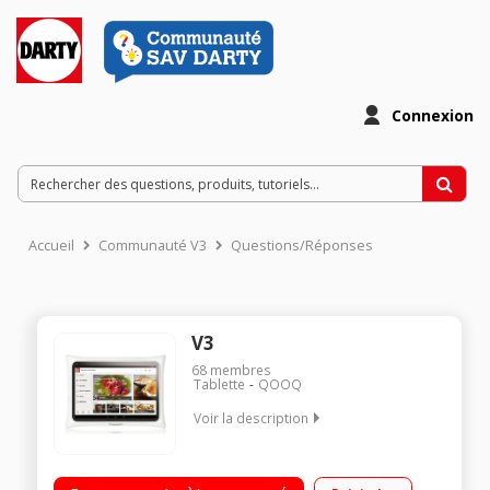
Connexion
Accueil
Communauté V3
Questions/Réponses
V3
68
membres
Tablette
QOOQ
Voir la description
Tablette de cuisine Androïd Kitchenproof Contient + de 3000
recettes & techniques exclusives Usage multimédia: internet,