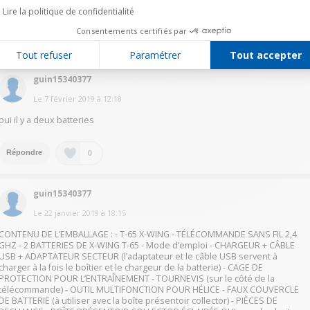
quand on enlève la batterie .
Lire la politique de confidentialité
Consentements certifiés par
1
Répondre
Tout refuser
Paramétrer
Tout accepter
guin15340377
Le
7 février 2019
à
12:18
oui il y a deux batteries
0
Répondre
guin15340377
Le
22 janvier 2019
à
18:15
CONTENU DE L’EMBALLAGE : - T-65 X-WING - TÉLÉCOMMANDE SANS FIL 2,4
GHZ - 2 BATTERIES DE X-WING T-65 - Mode d’emploi - CHARGEUR + CÂBLE
USB + ADAPTATEUR SECTEUR (l’adaptateur et le câble USB servent à
charger à la fois le boîtier et le chargeur de la batterie) - CAGE DE
PROTECTION POUR L’ENTRAÎNEMENT - TOURNEVIS (sur le côté de la
télécommande) - OUTIL MULTIFONCTION POUR HÉLICE - FAUX COUVERCLE
DE BATTERIE (à utiliser avec la boîte présentoir collector) - PIÈCES DE