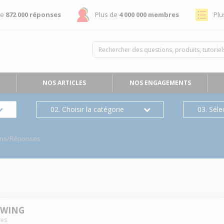
de
872 000 réponses
Plus de
4 000 000 membres
Plu
NOS ARTICLES
NOS ENGAGEMENTS
02. Choisir la catégorie
03. Séle
ons/Réponses
-WING
es