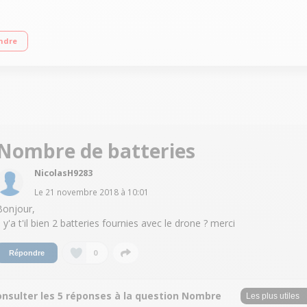
inutes Vitesse jusqu'à 50km/h - Bouton figure aérienne Technologies LiFi et 
ndre
Nombre de batteries
NicolasH9283
Le
21 novembre 2018
à
10:01
Bonjour,
l y'a t'il bien 2 batteries fournies avec le drone ? merci
0
Répondre
onsulter les 5 réponses à la question Nombre