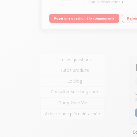
Voir la description
Drone volant radio-commandé Autonomie de 6 à 8 m
Rejoi
Poser une question à la communauté
Lire les questions
Tutos produits
Le blog
Consulter sur darty.com
I
Darty 2nde Vie
Acheter une pièce détachée
C