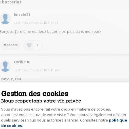
e batteries
loisale21
Le
21 novembre 2018
à
17:47
Bonjour, J’ai même eu deux batterie en plus dans mon pack
1
Répondre
CyrilD10
Le
21 novembre 2018
à
11:24
Bonjour, Oui
Gestion des cookies
1
Répondre
Nous respectons votre vie privée
Vous n'avez pas encore fait votre choix en matière de cookies,
Atila1670
autorisez-vous le suivi de votre visite ? Vous pouvez également décider
Le
21 novembre 2018
à
11:13
quels services vous nous autorisez à lancer. Consultez notre
politique
Axeptio consent
de cookies
.
Bonjour Non il n y a qu une seul batterie de fournie avec et un cache pour