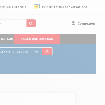
s de
530 tutoriels
Plus de
175 000 conversations
Connexion
QUI SOMMES-NOUS
POSER UNE QUESTION
ctionner un produit