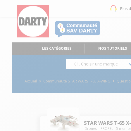
Plus 
LES CATÉGORIES
NOS TUTORIELS
01. Choisir une marque
Accueil
Communauté STAR WARS T-65 X-WING
Questi
STAR WARS T-65 X
Drones
PROPEL
-
5
membr