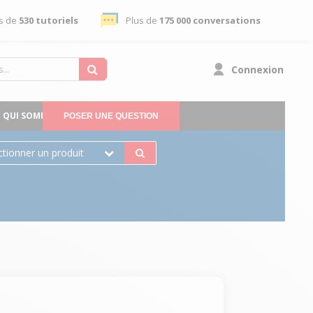
s de
530 tutoriels
Plus de
175 000 conversations
Connexion
QUI SOMMES-NOUS
POSER UNE QUESTION
ctionner un produit