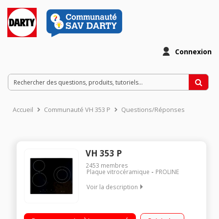
Connexion
Accueil
Communauté VH 353 P
Questions/Réponses
VH 353 P
2453
membres
Plaque vitrocéramique
PROLINE
Voir la description
3 foyers radiants Commandes sensitives Puissance du foyer
principal :2200 W 1 minuterie de 99 minutes