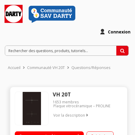
Connexion
Accueil
Communauté VH 20T
Questions/Réponses
VH 20T
1653
membres
Plaque vitrocéramique
PROLINE
Voir la description
2 foyers radiants Commandes sensitives Puissance du foyer
principal :1800 W Minuteur - Témoin de chaleur résiduelle