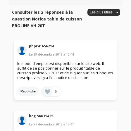
Consulter les 2 réponses à la
question Notice table de cuisson
PROLINE VH 20T
phpr41656214
Le
29 décembre 2018
à
12:44
le mode d'emploi est disponible sur le site web. Il
suffit de se positionner sur le produit "table de
cuisson proline VH 20T" et de cliquer sur les rubriques
descrip-tives il y a là la notice d'utilisation
0
Répondre
bcg.56631425
Le
27 décembre 2018
à
18:41